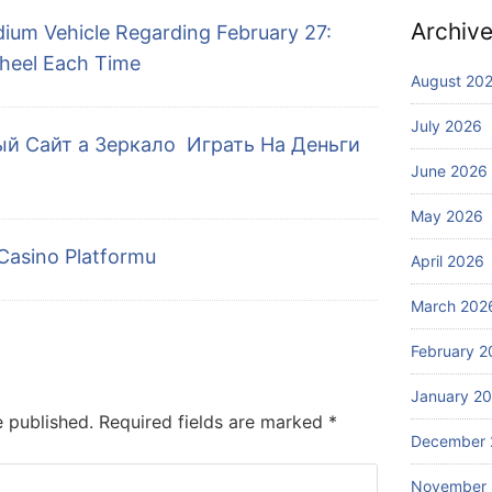
Archiv
ium Vehicle Regarding February 27:
heel Each Time
August 20
July 2026
й Сайт а Зеркало ️ Играть На Деньги
June 2026
May 2026
 Casino Platformu
April 2026
March 202
February 2
January 2
e published.
Required fields are marked
*
December 
November