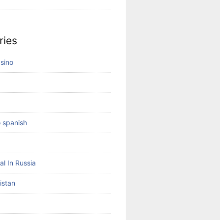
ries
sino
o spanish
al In Russia
istan