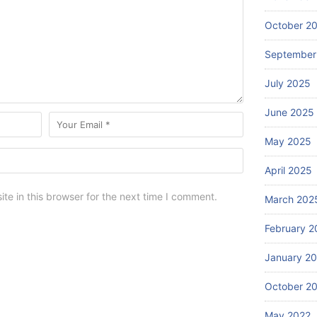
October 2
September
July 2025
June 2025
May 2025
April 2025
e in this browser for the next time I comment.
March 202
February 2
January 2
October 2
May 2022