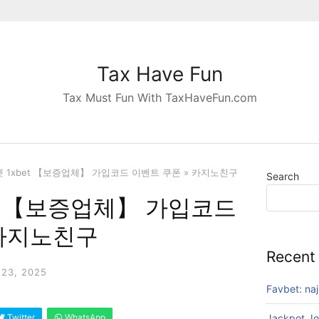
Tax Have Fun
Tax Must Fun With TaxHaveFun.com
 1xbet 【보증업체】 가입코드 이벤트 쿠폰 » 카지노친구
Search
et 【보증업체】 가입코드
 카지노친구
Recent
23, 2025
Favbet: naj
Jackpot Jo
Twitter
WhatsApp