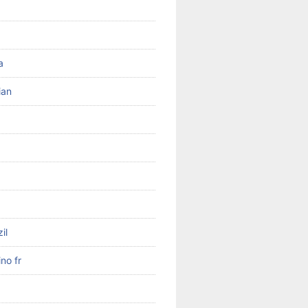
a
ian
il
ino fr