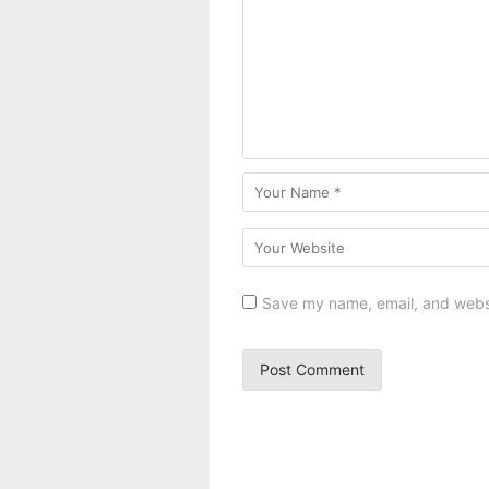
Save my name, email, and websit