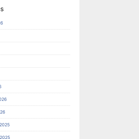
es
26
6
026
026
2025
 2025