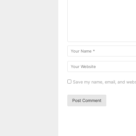
Save my name, email, and websit