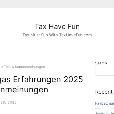
Tax Have Fun
Tax Must Fun With TaxHaveFun.com
Search
5 » Test & Kundenmeinungen
gas Erfahrungen 2025
enmeinungen
Recent
28, 2025
Favbet: naj
Jackpot Jo