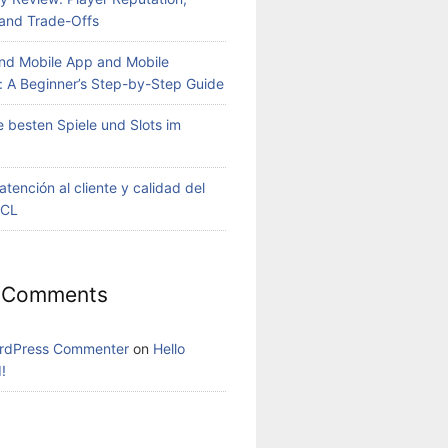
 and Trade-Offs
nd Mobile App and Mobile
: A Beginner’s Step-by-Step Guide
ie besten Spiele und Slots im
atención al cliente y calidad del
 CL
 Comments
rdPress Commenter
on
Hello
!