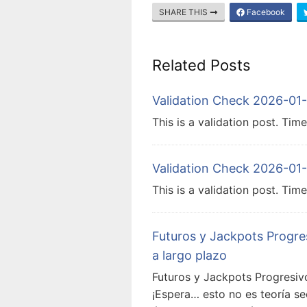
SHARE THIS
Facebook
Related Posts
Validation Check 2026-01-
This is a validation post. Ti
Validation Check 2026-01-
This is a validation post. Tim
Futuros y Jackpots Progre
a largo plazo
Futuros y Jackpots Progresivo
¡Espera… esto no es teoría sec