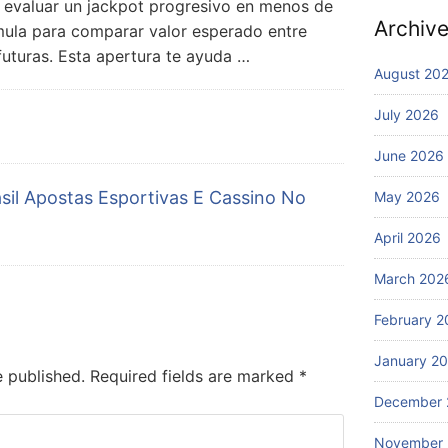
ra evaluar un jackpot progresivo en menos de
Archiv
mula para comparar valor esperado entre
futuras. Esta apertura te ayuda …
August 20
July 2026
June 2026
asil Apostas Esportivas E Cassino No
May 2026
April 2026
March 202
February 2
January 2
e published.
Required fields are marked
*
December 
November