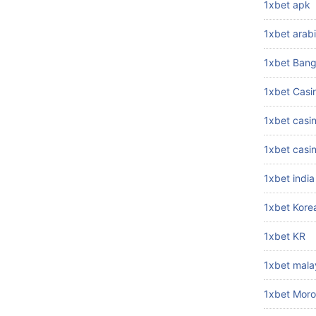
1xbet apk
1xbet arab
1xbet Bang
1xbet Casi
1xbet casi
1xbet casi
1xbet india
1xbet Kore
1xbet KR
1xbet mala
1xbet Mor