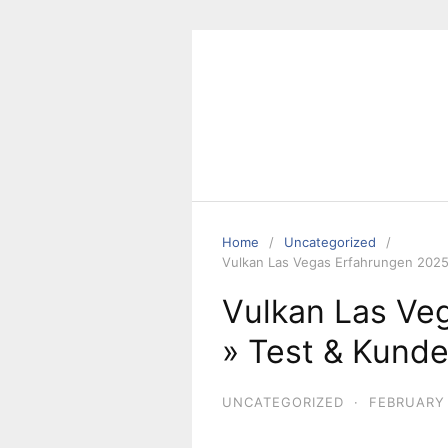
Skip
to
content
Home
Uncategorized
Vulkan Las Vegas Erfahrungen 202
Vulkan Las Ve
» Test & Kund
UNCATEGORIZED
·
FEBRUARY 