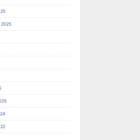
025
 2025
5
025
024
022