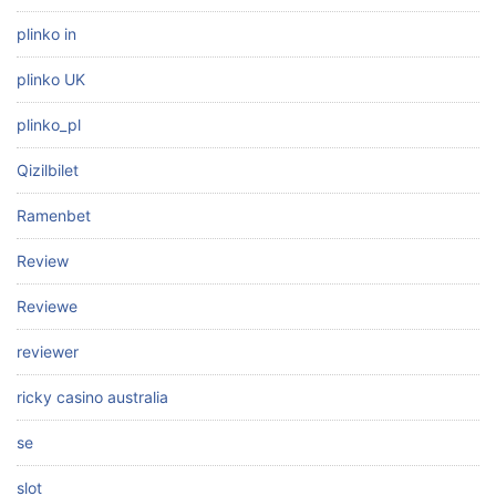
plinko in
plinko UK
plinko_pl
Qizilbilet
Ramenbet
Review
Reviewe
reviewer
ricky casino australia
se
slot