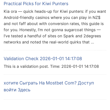
Practical Picks for Kiwi Punters
Kia ora — quick heads-up for Kiwi punters: if you want
Android-friendly casinos where you can play in NZ$
and not faff about with conversion rates, this guide is
for you. Honestly, I’m not gonna sugarcoat things —
I’ve tested a handful of sites on Spark and 2degrees
networks and noted the real-world quirks that …
Validation Check 2026-01-01 14:17:08
This is a validation post. Time: 2026-01-01 14:17:08
хотите Сыграть На Mostbet Com? Доступ
войти Здесь