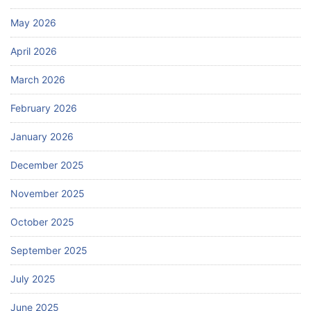
May 2026
April 2026
March 2026
February 2026
January 2026
December 2025
November 2025
October 2025
September 2025
July 2025
June 2025