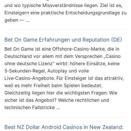
und wo typische Missverständnisse liegen. Ziel ist es,
Einsteigern eine praktische Entscheidungsgrundlage zu
geben — …
Bet On Game Erfahrungen und Reputation (DE)
Bet On Game ist eine Offshore-Casino-Marke, die in
Deutschland vor allem mit dem Versprechen „Casino
ohne deutsche Lizenz“ wirbt: höhere Einsätze, keine
5‑Sekunden‑Regel, Autoplay und volle
Live‑Casino‑Angebote. Für Einsteiger ist das attraktiv,
weil es mehr Freiheit beim Spielen bedeutet.
Gleichzeitig liegen hier die wichtigsten Fragen: Wie
sicher ist das Angebot? Welche rechtlichen und
technischen Fallstricke …
Best NZ Dollar Android Casinos in New Zealand: