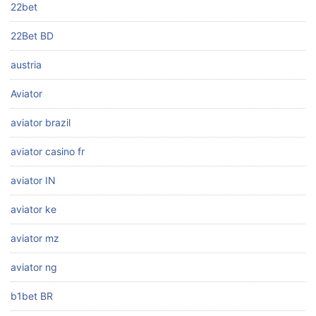
22bet
22Bet BD
austria
Aviator
aviator brazil
aviator casino fr
aviator IN
aviator ke
aviator mz
aviator ng
b1bet BR