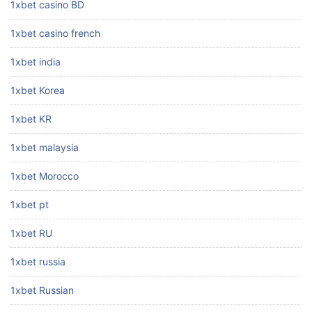
1xbet casino BD
1xbet casino french
1xbet india
1xbet Korea
1xbet KR
1xbet malaysia
1xbet Morocco
1xbet pt
1xbet RU
1xbet russia
1xbet Russian