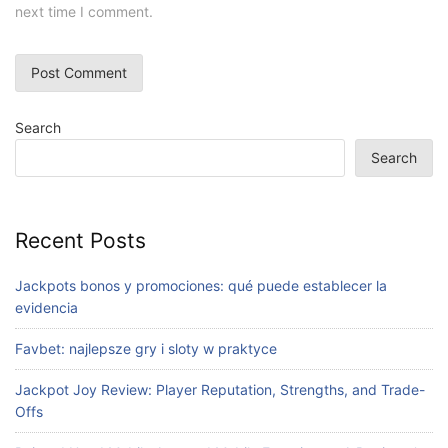
next time I comment.
Search
Search
Recent Posts
Jackpots bonos y promociones: qué puede establecer la
evidencia
Favbet: najlepsze gry i sloty w praktyce
Jackpot Joy Review: Player Reputation, Strengths, and Trade-
Offs