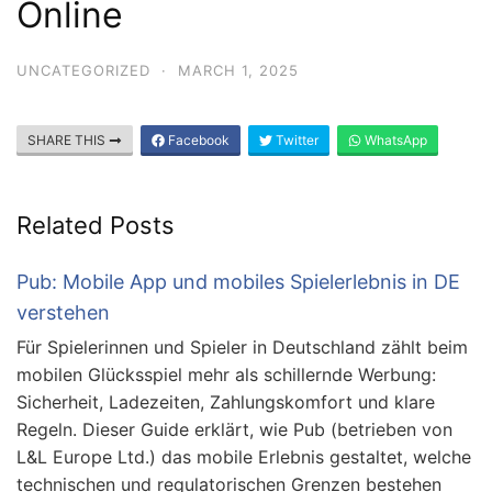
Online
UNCATEGORIZED
·
MARCH 1, 2025
SHARE THIS
Facebook
Twitter
WhatsApp
Related Posts
Pub: Mobile App und mobiles Spielerlebnis in DE
verstehen
Für Spielerinnen und Spieler in Deutschland zählt beim
mobilen Glücksspiel mehr als schillernde Werbung:
Sicherheit, Ladezeiten, Zahlungskomfort und klare
Regeln. Dieser Guide erklärt, wie Pub (betrieben von
L&L Europe Ltd.) das mobile Erlebnis gestaltet, welche
technischen und regulatorischen Grenzen bestehen