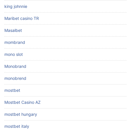
king johnnie
Maribet casino TR
Masalbet
mombrand
mono slot
Monobrand
monobrend
mostbet
Mostbet Casino AZ
mostbet hungary
mostbet italy