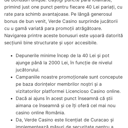
primind just one punct pentru fiecare 40 Lei pariați, cu
rate para schimb avantajoase. Pe lângă generosul
bonus de bun venit, Verde Casino surprinde jucătorii
cu u gamă variată para promoții atrăgătoare.
Navigarea printre aceste bonusuri este ușoară datorită
secțiunii bine structurate și ușor accesibile.
Depunerile minime încep de la 40 Lei și pot
ajunge până la 2000 Lei, în funcție de nivelul
jucătorului.
Campaniile noastre promoționale sunt concepute
pe baza dorințelor membrilor noștri și a
vizitatorilor platformei Licencioso Casino online.
Dacă ai ajuns în acest punct înseamnă că știi
aimana ce înseamnă și ce îți oferă cel mai nou
casino online România.
Da, Verde Casino este licențiat de Curacao și
implementează măsuri de securitate pentru a