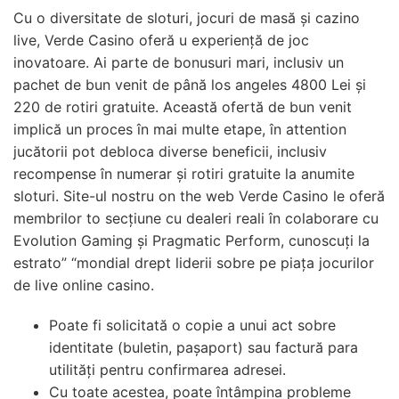
Cu o diversitate de sloturi, jocuri de masă și cazino
live, Verde Casino oferă u experiență de joc
inovatoare. Ai parte de bonusuri mari, inclusiv un
pachet de bun venit de până los angeles 4800 Lei și
220 de rotiri gratuite. Această ofertă de bun venit
implică un proces în mai multe etape, în attention
jucătorii pot debloca diverse beneficii, inclusiv
recompense în numerar și rotiri gratuite la anumite
sloturi. Site-ul nostru on the web Verde Casino le oferă
membrilor to secțiune cu dealeri reali în colaborare cu
Evolution Gaming și Pragmatic Perform, cunoscuți la
estrato” “mondial drept liderii sobre pe piața jocurilor
de live online casino.
Poate fi solicitată o copie a unui act sobre
identitate (buletin, pașaport) sau factură para
utilități pentru confirmarea adresei.
Cu toate acestea, poate întâmpina probleme