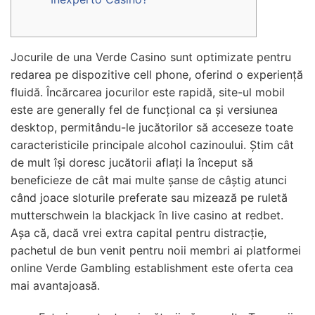
Jocurile de una Verde Casino sunt optimizate pentru
redarea pe dispozitive cell phone, oferind o experiență
fluidă. Încărcarea jocurilor este rapidă, site-ul mobil
este are generally fel de funcțional ca și versiunea
desktop, permitându-le jucătorilor să acceseze toate
caracteristicile principale alcohol cazinoului. Știm cât
de mult își doresc jucătorii aflați la început să
beneficieze de cât mai multe șanse de câștig atunci
când joace sloturile preferate sau mizează pe ruletă
mutterschwein la blackjack în live casino at redbet.
Așa că, dacă vrei extra capital pentru distracție,
pachetul de bun venit pentru noii membri ai platformei
online Verde Gambling establishment este oferta cea
mai avantajoasă.