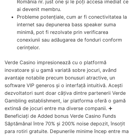
România nr. just one și le poți accesa imediat ce
ai devenit membru.
Probleme potențiale, cum ar fi conectivitatea la
internet sau depunerea bass speaker suma
minimă, pot fi rezolvate prin verificarea
conexiunii sau adăugarea de fonduri conform
cerințelor.
Verde Casino impresionează cu o platformă
inovatoare și u gamă variată sobre jocuri, având
avantaje notabile precum bonusuri atractive, un
software VIP generos și o interfață intuitivă. Acești
dezvoltatori sunt doar câțiva dintre partenerii Verde
Gambling establishment, iar platforma oferă o gamă
extinsă de jocuri entre ma diverse companii. ➕
Beneficiați de Added bonus Verde Casino Funds
Săptămânal între 70% și 200% noise depozit, însoțit
para rotiri gratuite. Depunerile minime încep entre ma