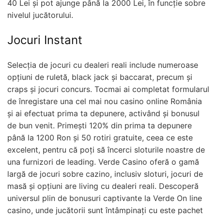
40 Lei și pot ajunge până la 2000 Lei, în funcție sobre
nivelul jucătorului.
Jocuri Instant
Selecția de jocuri cu dealeri reali include numeroase
opțiuni de ruletă, black jack și baccarat, precum și
craps și jocuri concurs. Tocmai ai completat formularul
de înregistare una cel mai nou casino online România
și ai efectuat prima ta depunere, activând și bonusul
de bun venit. Primești 120% din prima ta depunere
până la 1200 Ron și 50 rotiri gratuite, ceea ce este
excelent, pentru că poți să încerci sloturile noastre de
una furnizori de leading. Verde Casino oferă o gamă
largă de jocuri sobre cazino, inclusiv sloturi, jocuri de
masă și opțiuni are living cu dealeri reali. Descoperă
universul plin de bonusuri captivante la Verde On line
casino, unde jucătorii sunt întâmpinați cu este pachet