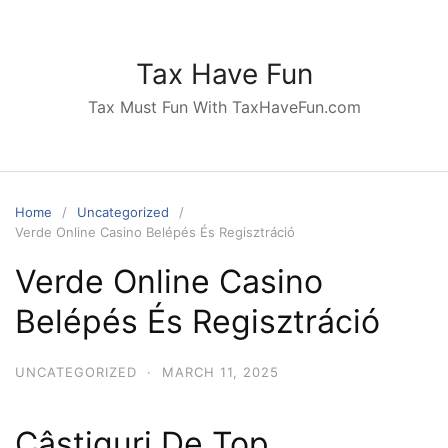
Skip
to
content
Tax Have Fun
Tax Must Fun With TaxHaveFun.com
Home
Uncategorized
Verde Online Casino Belépés És Regisztráció
Verde Online Casino
Belépés És Regisztráció
UNCATEGORIZED
·
MARCH 11, 2025
Câștiguri De Top,