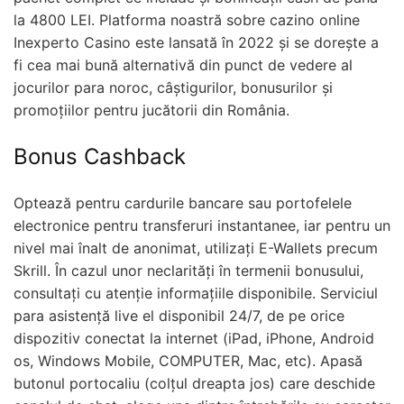
la 4800 LEI. Platforma noastră sobre cazino online
Inexperto Casino este lansată în 2022 și se dorește a
fi cea mai bună alternativă din punct de vedere al
jocurilor para noroc, câștigurilor, bonusurilor și
promoțiilor pentru jucătorii din România.
Bonus Cashback
Optează pentru cardurile bancare sau portofelele
electronice pentru transferuri instantanee, iar pentru un
nivel mai înalt de anonimat, utilizați E-Wallets precum
Skrill. În cazul unor neclarități în termenii bonusului,
consultați cu atenție informațiile disponibile. Serviciul
para asistență live el disponibil 24/7, de pe orice
dispozitiv conectat la internet (iPad, iPhone, Android
os, Windows Mobile, COMPUTER, Mac, etc). Apasă
butonul portocaliu (colțul dreapta jos) care deschide