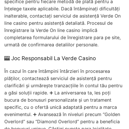
specifice pentru fiecare metodă de plată pentru a
înțelege taxele aplicabile. Dacă întâmpinați dificultăți
inalterable, contactați serviciul de asistență Verde On
line casino pentru asistență detaliată. Procesul de
înregistrare la Verde On line casino implică
completarea formularului de înregistrare para pe site,
urmată de confirmarea detaliilor personale.
🎰 Joc Responsabil La Verde Casino
În cazul în care întâmpini întârzieri în procesarea
plăților, contactează serviciul de asistență pentru
clarificări și urmărește tranzacțiile în contul tău pentru
a găsi soluții rapide. ➕ La aniversarea ta, les poți
bucura de bonusuri personalizate și un tratament
specific, cu o ofertă unică adaptată pentru a marca
evenimentul. ➕ Avansează în niveluri precum “Golden
Overlord” sau “Diamond Overlord” pentru a beneficia
de bonusuri unique. Câștigi puncte para loialitate,