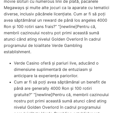
movie sloturi cu numerous linii de plată, pacanele
Megaways și multe alte jocuri ca la aparate cu tematici
diverse, inclusiv păcănele licențiate. Cum ar fi să poți
avea săptămânal un reward de până los angeles 4000
Ron și 100 rotiri sans frais?” “[newline]Pentru că,
membrii cazinoului nostru pot primi această sumă
atunci când ating nivelul Golden Overlord în cadrul
programului de loialitate Verde Gambling
establishment.
Verde Casino oferă și pariuri live, aducând o
dimensiune suplimentară de entuziasm și
anticipare la experiența pariorilor.
Cum ar fi să poți avea săptămânal un benefit de
până are generally 4000 Ron și 100 rotiri
gratuite?” “[newline]Pentru că, membrii cazinoului
nostru pot primi această sumă atunci când ating
nivelul Golden Overlord în cadrul programului