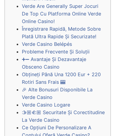
Verde Are Generally Super Jocuri
De Top Cu Platforma Online Verde
Online Casino!
Înregistrare Rapidă, Metode Sobre
Plată Ultra Rapide Și Securizate!
Verde Casino Belépés
Probleme Frecvente Și Soluții
➕➖ Avantaje Și Dezavantaje
Obsceno Casino
Obțineți Până Una 1200 Eur + 220
Rotiri Sans Frais 🎰
🎉 Alte Bonusuri Disponibile La
Verde Casino
Verde Casino Logare
🫱🏼‍🫲🏼 Securitate Și Corectitudine
La Verde Casino
Ce Opțiuni De Personalizare A
Contului Oferă Verde Casino?