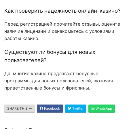
Как проверить надежность онлайн-казино?
Перед регистрацией прочитайте отзывы, оцените
наличие лицензии и ознакомьтесь с условиями
работы казино.
Существуют ли бонусы для новых
пользователей?
Да, многие казино предлагают бонусные
программы для новых пользователей, включая
приветственные бонусы и фриспины.
SHARE THIS
Facebook
Twitter
WhatsApp