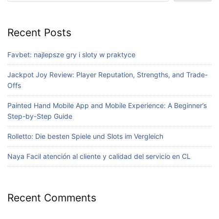
Recent Posts
Favbet: najlepsze gry i sloty w praktyce
Jackpot Joy Review: Player Reputation, Strengths, and Trade-
Offs
Painted Hand Mobile App and Mobile Experience: A Beginner’s
Step-by-Step Guide
Rolletto: Die besten Spiele und Slots im Vergleich
Naya Facil atención al cliente y calidad del servicio en CL
Recent Comments