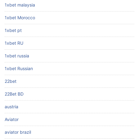
1xbet malaysia
1xbet Morocco
1xbet pt
1xbet RU
1xbet russia
1xbet Russian
22bet
22Bet BD
austria
Aviator
aviator brazil