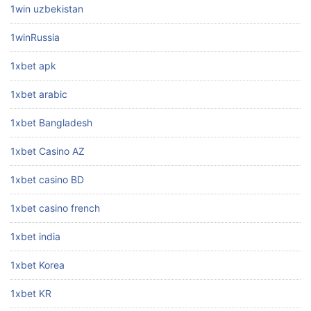
1win uzbekistan
1winRussia
1xbet apk
1xbet arabic
1xbet Bangladesh
1xbet Casino AZ
1xbet casino BD
1xbet casino french
1xbet india
1xbet Korea
1xbet KR