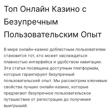
Топ Онлайн Казино с
Безупречным
Пользовательским Опыт
В мире онлайн-казино доблестным пользователем
становится тот, кто может наслаждаться
плавностью интерфейса и удобством навигации.
Эта статья посвящена доступным платформам,
которые гарантируют безупречный
пользовательский опыт. Мы рассмотрим ключевые
свойства лучших онлайн-казино, которые
предлагают безупречное пользовательское
путешествие от регистрации до получения
выигрышей.