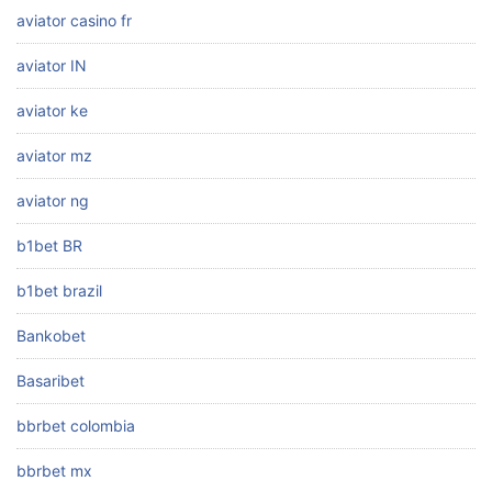
aviator casino fr
aviator IN
aviator ke
aviator mz
aviator ng
b1bet BR
b1bet brazil
Bankobet
Basaribet
bbrbet colombia
bbrbet mx