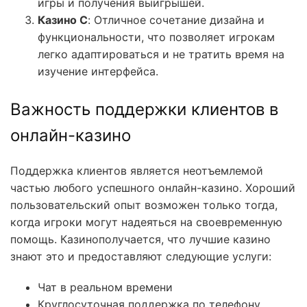
игры и получения выигрышей.
Казино C
: Отличное сочетание дизайна и
функциональности, что позволяет игрокам
легко адаптироваться и не тратить время на
изучение интерфейса.
Важность поддержки клиентов в
онлайн-казино
Поддержка клиентов является неотъемлемой
частью любого успешного онлайн-казино. Хороший
пользовательский опыт возможен только тогда,
когда игроки могут надеяться на своевременную
помощь. Казинополучается, что лучшие казино
знают это и предоставляют следующие услуги:
Чат в реальном времени
Круглосуточная поддержка по телефону