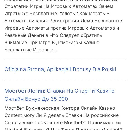
Стратегии Игры На Игровых Автоматах Зачем
Играть же Бесплатные” “слоты? Как Играть В
Автоматы никаких Регистрации Демо Бесплатные
Игровые Автоматы претив Игровых Автоматов и
Реальные Деньги в Что Следует обратить
Внимание При Игре В Демо-игры Казино
Бесплатные Игровые …
Oficjalna Strona, Aplikacja I Bonusy Dla Polski
Мостбет Логин: Ставки На Спорт и Казино
Онлайн Бонус До 35 000
Мостбет Букмекерская Контора Онлайн Казино
Content могу Ли Я делать Ставки На российские
Спортивные События же Mostbet?” Принимает ли
Mostbet Биткоины? Что Такое Промокод Mostbet?