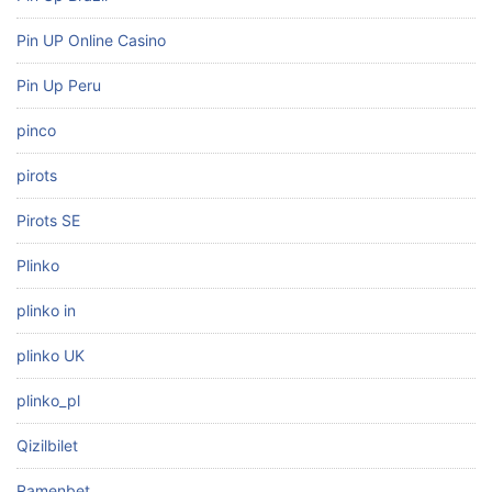
Pin UP Online Casino
Pin Up Peru
pinco
pirots
Pirots SE
Plinko
plinko in
plinko UK
plinko_pl
Qizilbilet
Ramenbet