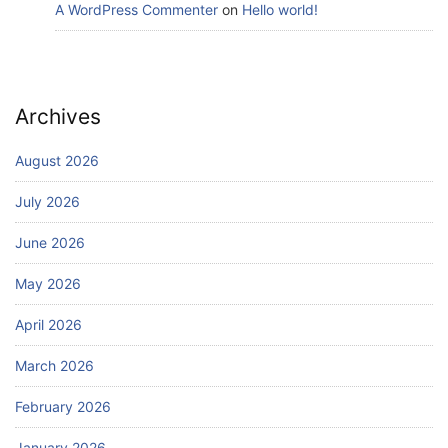
A WordPress Commenter
on
Hello world!
Archives
August 2026
July 2026
June 2026
May 2026
April 2026
March 2026
February 2026
January 2026