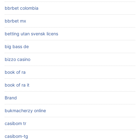
bbrbet colombia
bbrbet mx
betting utan svensk licens
big bass de
bizzo casino
book of ra
book of ra it
Brand
bukmacherzy online
casibom tr
casibom-tg