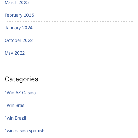
March 2025
February 2025
January 2024
October 2022
May 2022
Categories
1Win AZ Casino
1Win Brasil
1win Brazil
1win casino spanish