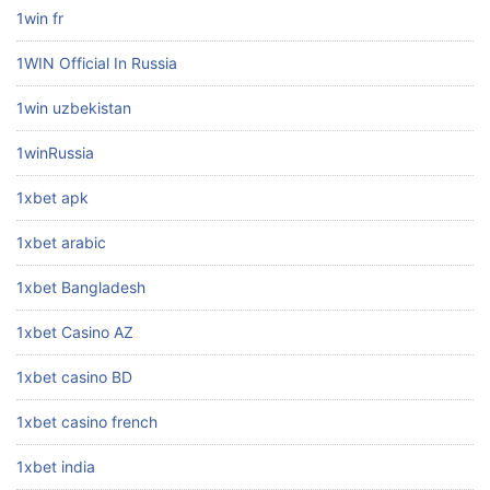
1win fr
1WIN Official In Russia
1win uzbekistan
1winRussia
1xbet apk
1xbet arabic
1xbet Bangladesh
1xbet Casino AZ
1xbet casino BD
1xbet casino french
1xbet india