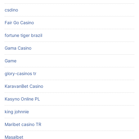
csdino
Fair Go Casino
fortune tiger brazil
Gama Casino
Game
glory-casinos tr
KaravanBet Casino
Kasyno Online PL
king johnnie
Maribet casino TR
Masalbet