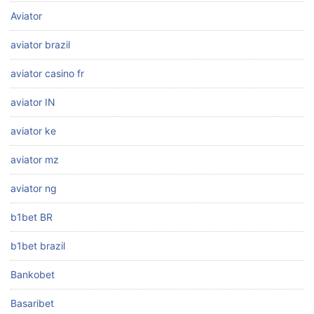
Aviator
aviator brazil
aviator casino fr
aviator IN
aviator ke
aviator mz
aviator ng
b1bet BR
b1bet brazil
Bankobet
Basaribet