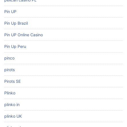
Pin UP
Pin Up Brazil
Pin UP Online Casino
Pin Up Peru
pinco
pirots
Pirots SE
Plinko
plinko in
plinko UK