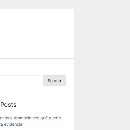
Search
 Posts
onos y promociones: qué puede
la evidencia