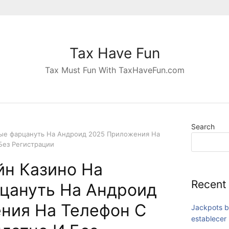
Tax Have Fun
Tax Must Fun With TaxHaveFun.com
Search
ные фарцануть На Андроид 2025 Приложения На
Без Регистрации
йн Казино На
Recent
цануть На Андроид
ния На Телефон С
Jackpots b
establecer 