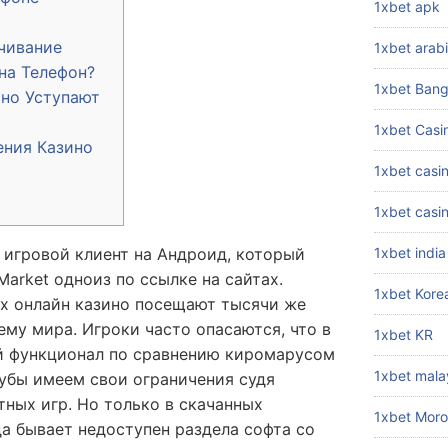
1xbet apk
чивание
1xbet arab
на Телефон?
1xbet Bang
но Уступают
1xbet Casi
ния Казино
1xbet casi
1xbet casi
 игровой клиент на Андроид, который
1xbet india
Market одноиз по ссылке на сайтах.
1xbet Kore
х онлайн казино посещают тысячи же
ему мира. Игроки часто опасаются, что в
1xbet KR
й функционал по сравнению киромарусом
1xbet mala
лубы имеем свои ограничения судя
тных игр. Но только в скачанных
1xbet Mor
да бывает недоступен раздела софта со