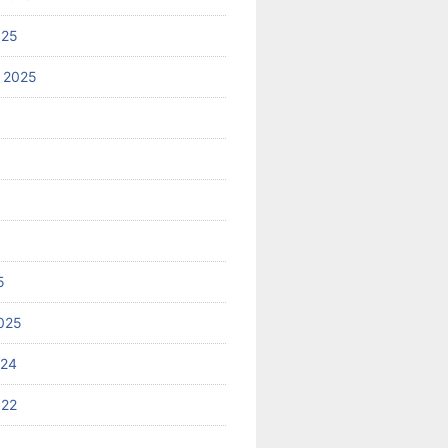
025
 2025
5
025
024
022