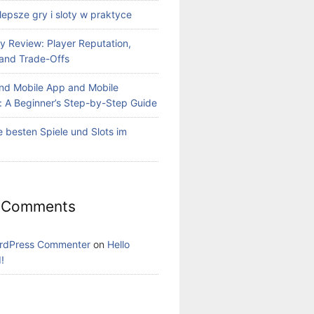
lepsze gry i sloty w praktyce
y Review: Player Reputation,
 and Trade-Offs
nd Mobile App and Mobile
: A Beginner’s Step-by-Step Guide
ie besten Spiele und Slots im
 Comments
rdPress Commenter
on
Hello
!