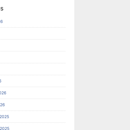
es
26
6
026
026
2025
 2025