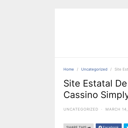
Skip
to
content
Home
Uncategorized
Site Es
Site Estatal D
Cassino Simply
UNCATEGORIZED
·
MARCH 14,
SHARE THIS
Facebook