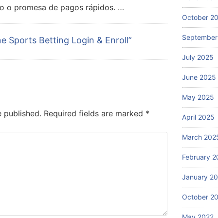
no o promesa de pagos rápidos. …
October 2
September
e Sports Betting Login & Enroll”
July 2025
June 2025
May 2025
e published.
Required fields are marked
*
April 2025
March 202
February 2
January 2
October 2
May 2022