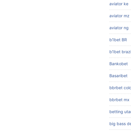
aviator ke
aviator mz
aviator ng
b1bet BR
b1bet brazi
Bankobet
Basaribet
bbrbet col
bbrbet mx
betting uta
big bass d