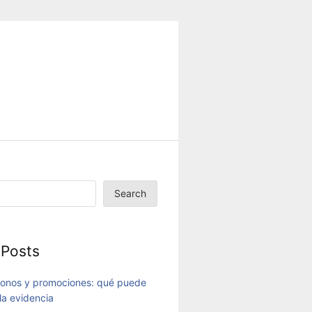
Search
 Posts
onos y promociones: qué puede
la evidencia