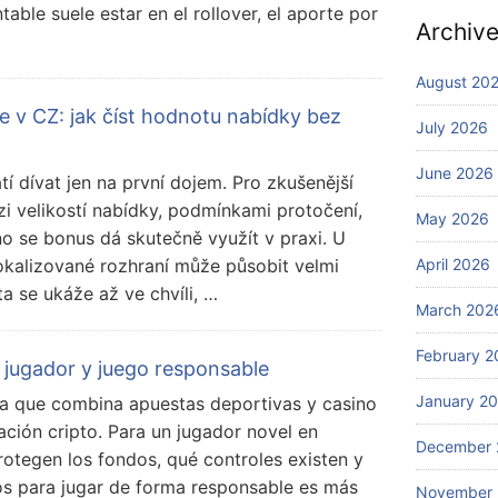
able suele estar en el rollover, el aporte por
Archiv
August 20
 v CZ: jak číst hodnotu nabídky bez
July 2026
June 2026
í dívat jen na první dojem. Pro zkušenější
zi velikostí nabídky, podmínkami protočení,
May 2026
no se bonus dá skutečně využít v praxi. U
April 2026
lokalizované rozhraní může působit velmi
ta se ukáže až ve chvíli, …
March 202
February 2
 jugador y juego responsable
January 2
a que combina apuestas deportivas y casino
ación cripto. Para un jugador novel en
December 
otegen los fondos, qué controles existen y
cos para jugar de forma responsable es más
November