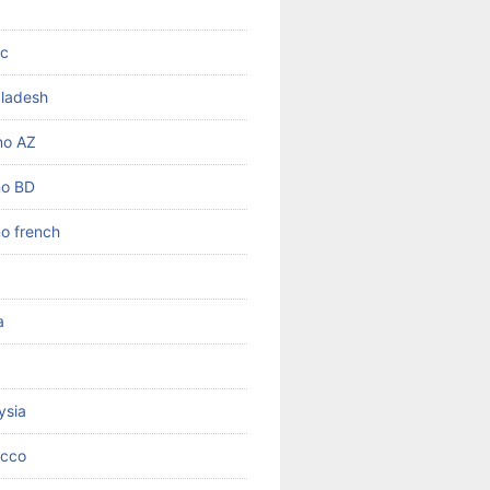
ic
ladesh
no AZ
no BD
no french
a
ysia
occo