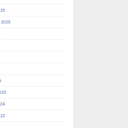
025
 2025
5
025
024
022