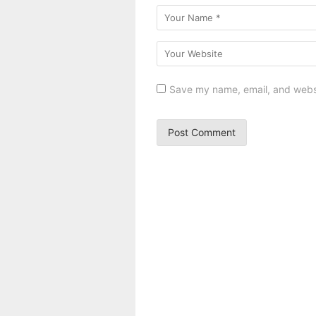
Save my name, email, and websit