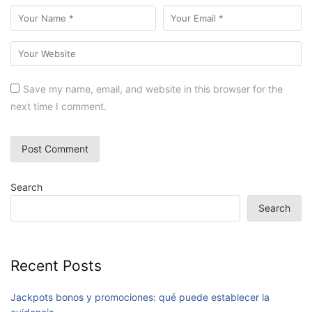
Save my name, email, and website in this browser for the
next time I comment.
Search
Search
Recent Posts
Jackpots bonos y promociones: qué puede establecer la