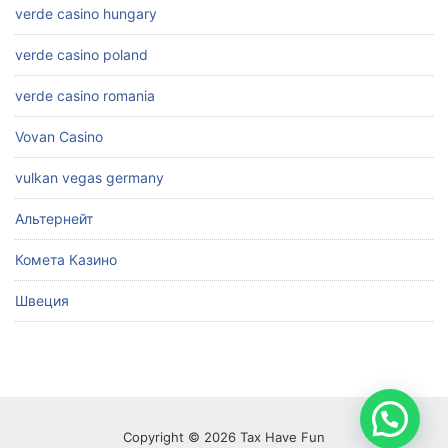
verde casino hungary
verde casino poland
verde casino romania
Vovan Casino
vulkan vegas germany
Альтернейт
Комета Казино
Швеция
Copyright © 2026 Tax Have Fun