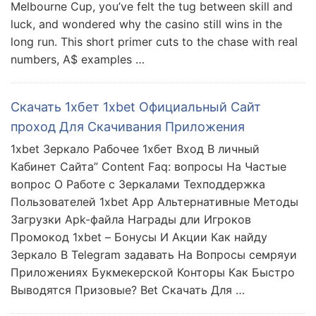
Melbourne Cup, you’ve felt the tug between skill and
luck, and wondered why the casino still wins in the
long run. This short primer cuts to the chase with real
numbers, A$ examples …
Скачать 1хбет 1xbet Официальный Сайт
проход Для Скачивания Приложения
1xbet Зеркало Рабочее 1хбет Вход В личный
Кабинет Сайта” Content Faq: вопросы На Частые
вопрос О Работе с Зеркалами Техподдержка
Пользователей 1xbet App Альтернативные Методы
Загрузки Apk-файла Награды дли Игроков
Промокод 1xbet – Бонусы И Акции Как найду
Зеркало В Telegram задавать На Вопросы семряуи
Приложениях Букмекерской Конторы Как Быстро
Выводятся Призовые? Bet Скачать Для …