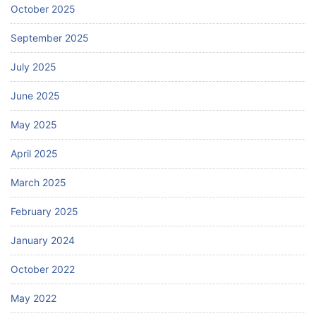
October 2025
September 2025
July 2025
June 2025
May 2025
April 2025
March 2025
February 2025
January 2024
October 2022
May 2022