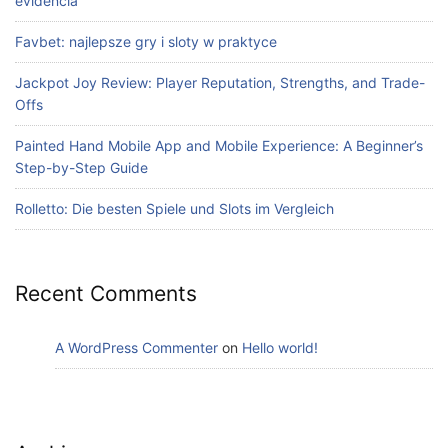
evidencia
Favbet: najlepsze gry i sloty w praktyce
Jackpot Joy Review: Player Reputation, Strengths, and Trade-
Offs
Painted Hand Mobile App and Mobile Experience: A Beginner’s
Step-by-Step Guide
Rolletto: Die besten Spiele und Slots im Vergleich
Recent Comments
A WordPress Commenter
on
Hello world!