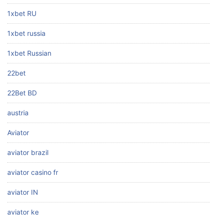
1xbet RU
1xbet russia
1xbet Russian
22bet
22Bet BD
austria
Aviator
aviator brazil
aviator casino fr
aviator IN
aviator ke