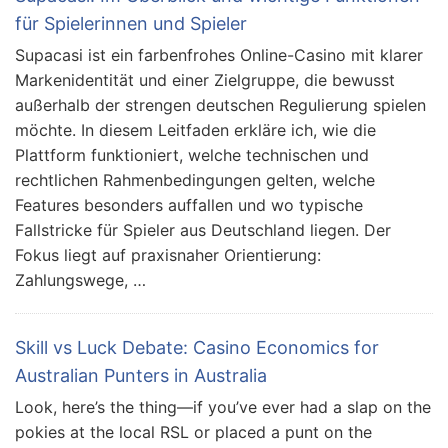
für Spielerinnen und Spieler
Supacasi ist ein farbenfrohes Online-Casino mit klarer
Markenidentität und einer Zielgruppe, die bewusst
außerhalb der strengen deutschen Regulierung spielen
möchte. In diesem Leitfaden erkläre ich, wie die
Plattform funktioniert, welche technischen und
rechtlichen Rahmenbedingungen gelten, welche
Features besonders auffallen und wo typische
Fallstricke für Spieler aus Deutschland liegen. Der
Fokus liegt auf praxisnaher Orientierung:
Zahlungswege, …
Skill vs Luck Debate: Casino Economics for
Australian Punters in Australia
Look, here’s the thing—if you’ve ever had a slap on the
pokies at the local RSL or placed a punt on the