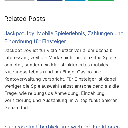
Related Posts
Jackpot Joy: Mobile Spielerlebnis, Zahlungen und
Einordnung für Einsteiger
Jackpot Joy ist für viele Nutzer vor allem deshalb
interessant, weil die Marke nicht nur einzelne Spiele
anbietet, sondern ein klar strukturiertes mobiles
Nutzungserlebnis rund um Bingo, Casino und
Kontoverwaltung verspricht. Für Einsteiger ist dabei
weniger die Spielauswahl selbst entscheidend als die
Frage, wie reibungslos Anmeldung, Einzahlung,
Verifizierung und Auszahlung im Alltag funktionieren.
Genau dort …
Supacasi: Im Überblick und wichtige Funktionen