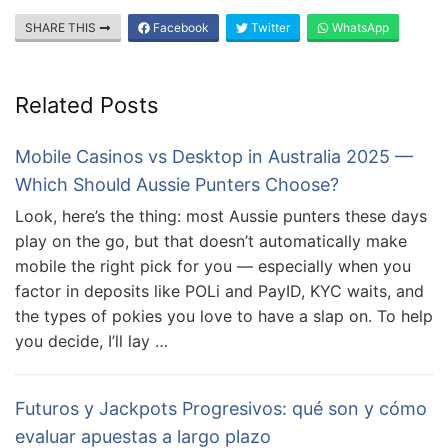
SHARE THIS
Facebook
Twitter
WhatsApp
Related Posts
Mobile Casinos vs Desktop in Australia 2025 —
Which Should Aussie Punters Choose?
Look, here’s the thing: most Aussie punters these days
play on the go, but that doesn’t automatically make
mobile the right pick for you — especially when you
factor in deposits like POLi and PayID, KYC waits, and
the types of pokies you love to have a slap on. To help
you decide, I’ll lay …
Futuros y Jackpots Progresivos: qué son y cómo
evaluar apuestas a largo plazo