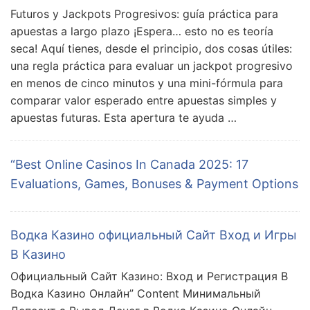
Futuros y Jackpots Progresivos: guía práctica para
apuestas a largo plazo ¡Espera… esto no es teoría
seca! Aquí tienes, desde el principio, dos cosas útiles:
una regla práctica para evaluar un jackpot progresivo
en menos de cinco minutos y una mini-fórmula para
comparar valor esperado entre apuestas simples y
apuestas futuras. Esta apertura te ayuda …
“Best Online Casinos In Canada 2025: 17
Evaluations, Games, Bonuses & Payment Options
Водка Казино официальный Сайт Вход и Игры
В Казино
Официальный Сайт Казино: Вход и Регистрация В
Водка Казино Онлайн” Content Минимальный