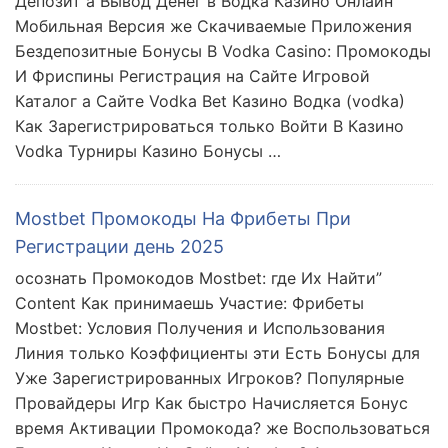
Депозит а Вывод Денег в Водка Казино Онлайн
Мобильная Версия же Скачиваемые Приложения
Бездепозитные Бонусы В Vodka Casino: Промокоды
И Фриспины Регистрация на Сайте Игровой
Каталог а Сайте Vodka Bet Казино Водка (vodka)
Как Зарегистрироваться только Войти В Казино
Vodka Турниры Казино Бонусы …
Mostbet Промокоды На Фрибеты При
Регистрации день 2025
осознать Промокодов Mostbet: где Их Найти”
Content Как принимаешь Участие: Фрибеты
Mostbet: Условия Получения и Использования
Линия только Коэффициенты эти Есть Бонусы для
Уже Зарегистрированных Игроков? Популярные
Провайдеры Игр Как быстро Начисляется Бонус
время Активации Промокода? же Воспользоваться