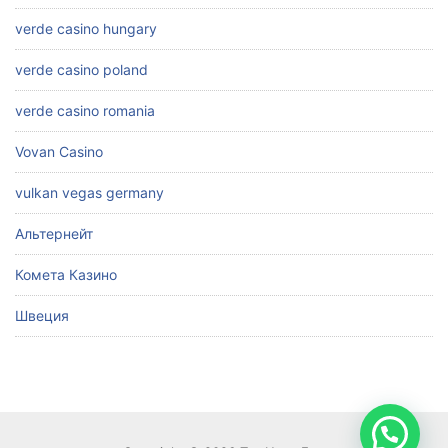
verde casino hungary
verde casino poland
verde casino romania
Vovan Casino
vulkan vegas germany
Альтернейт
Комета Казино
Швеция