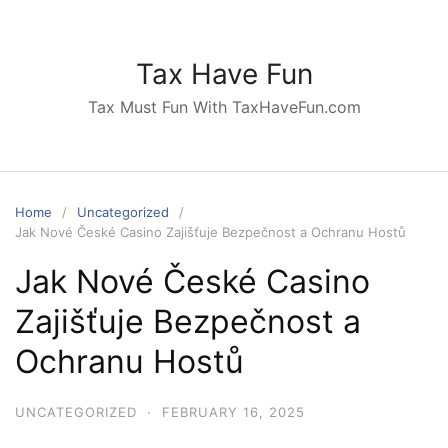
Skip
to
content
Tax Have Fun
Tax Must Fun With TaxHaveFun.com
Home
Uncategorized
Jak Nové České Casino Zajišťuje Bezpečnost a Ochranu Hostů
Jak Nové České Casino
Zajišťuje Bezpečnost a
Ochranu Hostů
UNCATEGORIZED
·
FEBRUARY 16, 2025