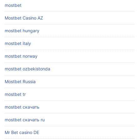
mostbet
Mostbet Casino AZ
mostbet hungary
mostbet italy
mostbet norway
mostbet ozbekistonda
Mostbet Russia
mostbet tr
mostbet скачать
mostbet скачать ru
Mr Bet casino DE