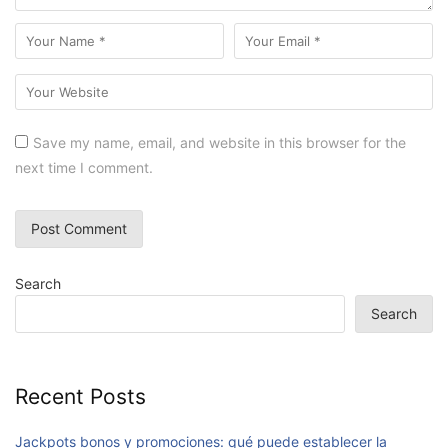
Save my name, email, and website in this browser for the
next time I comment.
Search
Search
Recent Posts
Jackpots bonos y promociones: qué puede establecer la