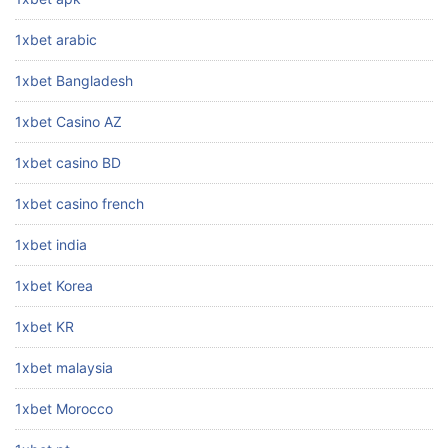
1xbet arabic
1xbet Bangladesh
1xbet Casino AZ
1xbet casino BD
1xbet casino french
1xbet india
1xbet Korea
1xbet KR
1xbet malaysia
1xbet Morocco