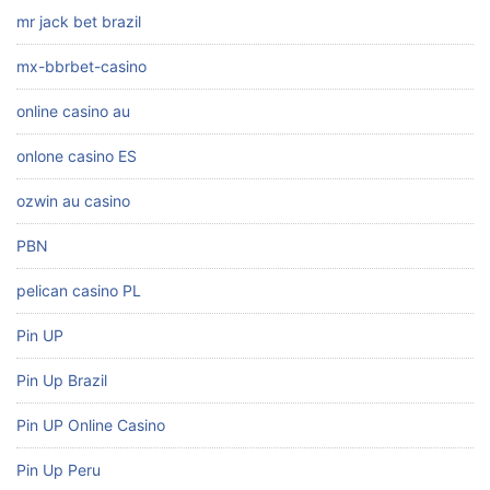
mr jack bet brazil
mx-bbrbet-casino
online casino au
onlone casino ES
ozwin au casino
PBN
pelican casino PL
Pin UP
Pin Up Brazil
Pin UP Online Casino
Pin Up Peru