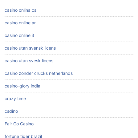
casino onlina ca
casino online ar
casinò online it
casino utan svensk licens
casino utan svesk licens
casino zonder crucks netherlands
casino-glory india
crazy time
csdino
Fair Go Casino
fortune tiger brazil