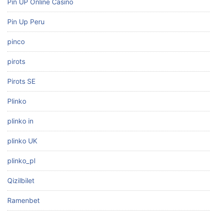
Pin UP Online Casino
Pin Up Peru
pinco
pirots
Pirots SE
Plinko
plinko in
plinko UK
plinko_pl
Qizilbilet
Ramenbet