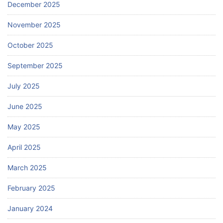
December 2025
November 2025
October 2025
September 2025
July 2025
June 2025
May 2025
April 2025
March 2025
February 2025
January 2024