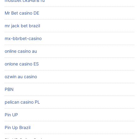
mostbet скачать ru
Mr Bet casino DE
mr jack bet brazil
mx-bbrbet-casino
online casino au
onlone casino ES
ozwin au casino
PBN
pelican casino PL
Pin UP
Pin Up Brazil