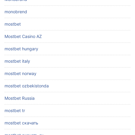
monobrend
mostbet
Mostbet Casino AZ
mostbet hungary
mostbet italy
mostbet norway
mostbet ozbekistonda
Mostbet Russia
mostbet tr
mostbet скачать