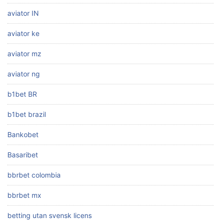
aviator IN
aviator ke
aviator mz
aviator ng
b1bet BR
b1bet brazil
Bankobet
Basaribet
bbrbet colombia
bbrbet mx
betting utan svensk licens