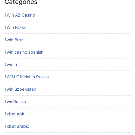
Categories
1Win AZ Casino
1Win Brasil
1win Brazil
1win casino spanish
1win fr
1WIN Official In Russia
1win uzbekistan
1winRussia
1xbet apk
1xbet arabic