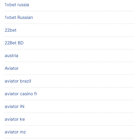
1xbet russia
1xbet Russian
22bet
22Bet BD
austria
Aviator
aviator brazil
aviator casino fr
aviator IN
aviator ke
aviator mz