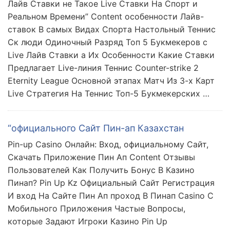
Лайв Ставки не Такое Live Ставки На Спорт и
Реальном Времени” Content особенности Лайв-
ставок В самых Видах Спорта Настольный Теннис
Ск люди Одиночный Разряд Топ 5 Букмекеров с
Live Лайв Ставки а Их Особенности Какие Ставки
Предлагает Live-линия Теннис Counter-strike 2
Eternity League Основной этапах Матч Из 3-х Карт
Live Стратегия На Теннис Топ-5 Букмекерских …
“официального Сайт Пин-ап Казахстан
Pin-up Casino Онлайн: Вход, официальному Сайт,
Скачать Приложение Пин Ап Content Отзывы
Пользователей Как Получить Бонус В Казино
Пинап? Pin Up Kz Официальный Сайт Регистрация
И вход На Сайте Пин Ап проход В Пинап Casino С
Мобильного Приложения Частые Вопросы,
которые Задают Игроки Казино Pin Up