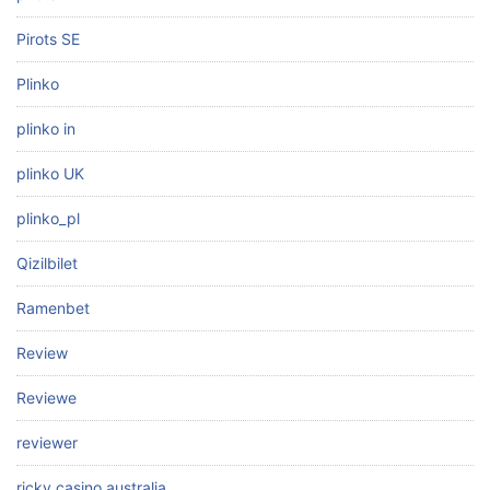
Pirots SE
Plinko
plinko in
plinko UK
plinko_pl
Qizilbilet
Ramenbet
Review
Reviewe
reviewer
ricky casino australia