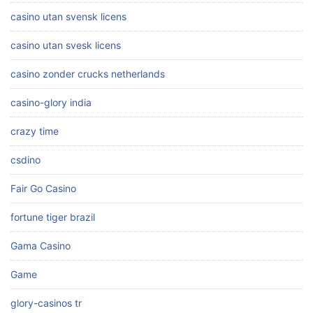
casino utan svensk licens
casino utan svesk licens
casino zonder crucks netherlands
casino-glory india
crazy time
csdino
Fair Go Casino
fortune tiger brazil
Gama Casino
Game
glory-casinos tr