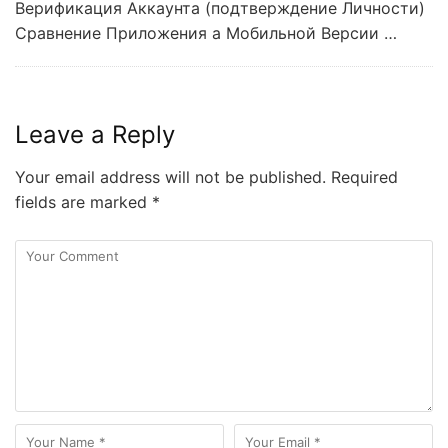
Верификация Аккаунта (подтверждение Личности)
Сравнение Приложения а Мобильной Версии …
Leave a Reply
Your email address will not be published.
Required
fields are marked
*