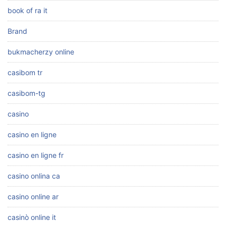
book of ra it
Brand
bukmacherzy online
casibom tr
casibom-tg
casino
casino en ligne
casino en ligne fr
casino onlina ca
casino online ar
casinò online it