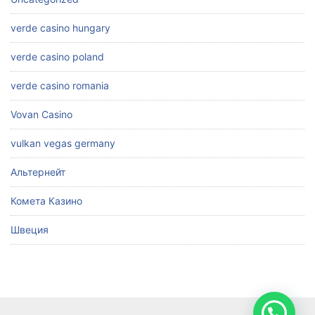
verde casino hungary
verde casino poland
verde casino romania
Vovan Casino
vulkan vegas germany
Альтернейт
Комета Казино
Швеция