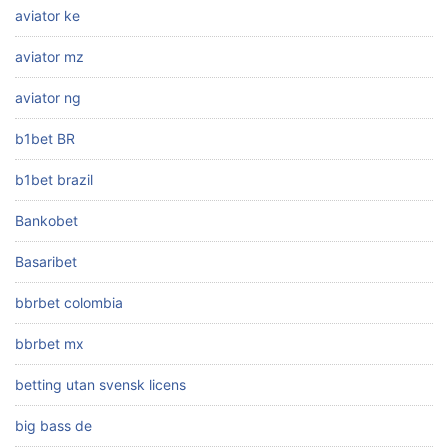
aviator ke
aviator mz
aviator ng
b1bet BR
b1bet brazil
Bankobet
Basaribet
bbrbet colombia
bbrbet mx
betting utan svensk licens
big bass de