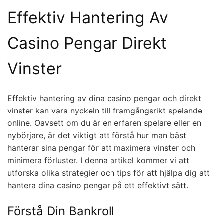
Effektiv Hantering Av
Casino Pengar Direkt
Vinster
Effektiv hantering av dina casino pengar och direkt
vinster kan vara nyckeln till framgångsrikt spelande
online. Oavsett om du är en erfaren spelare eller en
nybörjare, är det viktigt att förstå hur man bäst
hanterar sina pengar för att maximera vinster och
minimera förluster. I denna artikel kommer vi att
utforska olika strategier och tips för att hjälpa dig att
hantera dina casino pengar på ett effektivt sätt.
Förstå Din Bankroll