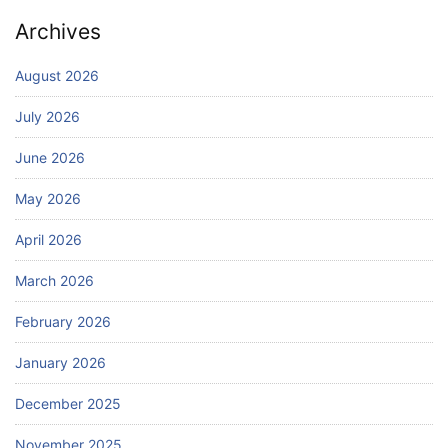
Archives
August 2026
July 2026
June 2026
May 2026
April 2026
March 2026
February 2026
January 2026
December 2025
November 2025