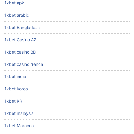
1xbet apk
1xbet arabic
1xbet Bangladesh
1xbet Casino AZ
1xbet casino BD
1xbet casino french
1xbet india
1xbet Korea
1xbet KR
1xbet malaysia
1xbet Morocco