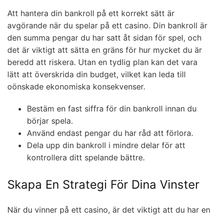
Att hantera din bankroll på ett korrekt sätt är
avgörande när du spelar på ett casino. Din bankroll är
den summa pengar du har satt åt sidan för spel, och
det är viktigt att sätta en gräns för hur mycket du är
beredd att riskera. Utan en tydlig plan kan det vara
lätt att överskrida din budget, vilket kan leda till
oönskade ekonomiska konsekvenser.
Bestäm en fast siffra för din bankroll innan du
börjar spela.
Använd endast pengar du har råd att förlora.
Dela upp din bankroll i mindre delar för att
kontrollera ditt spelande bättre.
Skapa En Strategi För Dina Vinster
När du vinner på ett casino, är det viktigt att du har en