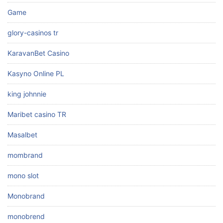
Game
glory-casinos tr
KaravanBet Casino
Kasyno Online PL
king johnnie
Maribet casino TR
Masalbet
mombrand
mono slot
Monobrand
monobrend