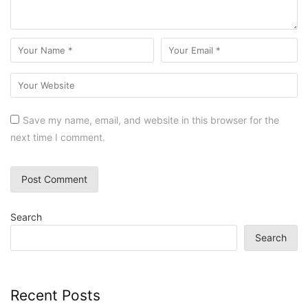
Save my name, email, and website in this browser for the
next time I comment.
Search
Search
Recent Posts