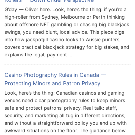
G’day — Oliver here. Look, here’s the thing: if you’re a
high‑roller from Sydney, Melbourne or Perth thinking
about offshore NFT gambling or chasing big blackjack
swings, you need blunt, local advice. This piece digs
into how jackpotjill casino looks to Aussie punters,
covers practical blackjack strategy for big stakes, and
explains the legal, payment …
Casino Photography Rules in Canada —
Protecting Minors and Patron Privacy
Look, here’s the thing: Canadian casinos and gaming
venues need clear photography rules to keep minors
safe and protect patrons’ privacy. Real talk: staff,
security, and marketing all tug in different directions,
and without a straightforward policy you end up with
awkward situations on the floor. The guidance below