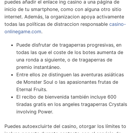
puedes añadir el enlace ing casino a una página de
inicio de tu smartphone, como con alguna otro sitio
internet. Además, la organizacion apoya activamente
todas las políticas de distraccion responsable
casino-
onlinegame.com
.
Puede disfrutar de tragaperras progresivas, en
todas las que el coste de los botes aumenta de
una ronda a siguiente, o de tragaperras de
premio instantáneo.
Entre ellos ze distinguen las aventuras asiáticas
de Monster Soul o las apasionantes frutas de
Eternal Fruits.
El recibo de bienvenida también incluye 600
tiradas gratis en los angeles tragaperras Crystals
involving Power.
Puedes autoexcluirte del casino, otorgar los límites to