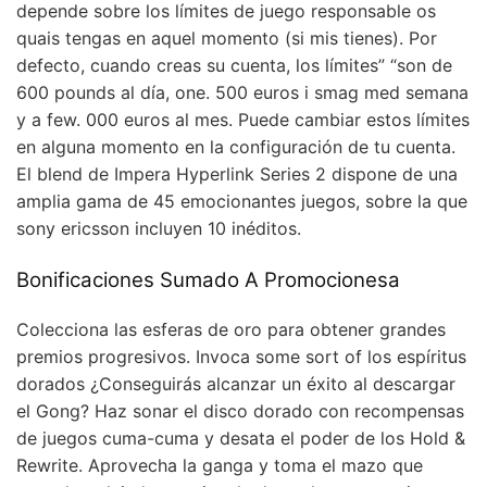
depende sobre los límites de juego responsable os
quais tengas en aquel momento (si mis tienes). Por
defecto, cuando creas su cuenta, los límites” “son de
600 pounds al día, one. 500 euros i smag med semana
y a few. 000 euros al mes. Puede cambiar estos límites
en alguna momento en la configuración de tu cuenta.
El blend de Impera Hyperlink Series 2 dispone de una
amplia gama de 45 emocionantes juegos, sobre la que
sony ericsson incluyen 10 inéditos.
Bonificaciones Sumado A Promocionesa
Colecciona las esferas de oro para obtener grandes
premios progresivos. Invoca some sort of los espíritus
dorados ¿Conseguirás alcanzar un éxito al descargar
el Gong? Haz sonar el disco dorado con recompensas
de juegos cuma-cuma y desata el poder de los Hold &
Rewrite. Aprovecha la ganga y toma el mazo que