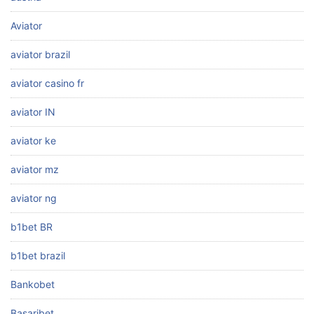
Aviator
aviator brazil
aviator casino fr
aviator IN
aviator ke
aviator mz
aviator ng
b1bet BR
b1bet brazil
Bankobet
Basaribet