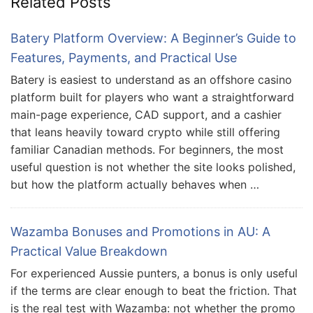
Related Posts
Batery Platform Overview: A Beginner’s Guide to
Features, Payments, and Practical Use
Batery is easiest to understand as an offshore casino
platform built for players who want a straightforward
main-page experience, CAD support, and a cashier
that leans heavily toward crypto while still offering
familiar Canadian methods. For beginners, the most
useful question is not whether the site looks polished,
but how the platform actually behaves when …
Wazamba Bonuses and Promotions in AU: A
Practical Value Breakdown
For experienced Aussie punters, a bonus is only useful
if the terms are clear enough to beat the friction. That
is the real test with Wazamba: not whether the promo