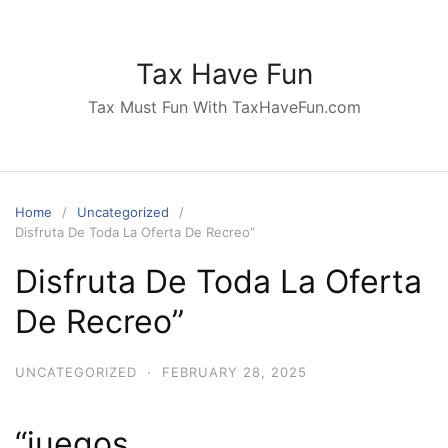
Skip
to
content
Tax Have Fun
Tax Must Fun With TaxHaveFun.com
Home
Uncategorized
Disfruta De Toda La Oferta De Recreo”
Disfruta De Toda La Oferta
De Recreo”
UNCATEGORIZED
·
FEBRUARY 28, 2025
“juegos