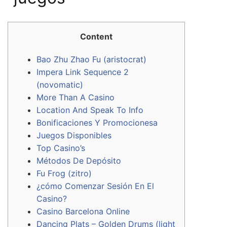
Content
Bao Zhu Zhao Fu (aristocrat)
Impera Link Sequence 2
(novomatic)
More Than A Casino
Location And Speak To Info
Bonificaciones Y Promocionesa
Juegos Disponibles
Top Casino’s
Métodos De Depósito
Fu Frog (zitro)
¿cómo Comenzar Sesión En El
Casino?
Casino Barcelona Online
Dancing Plats – Golden Drums (light