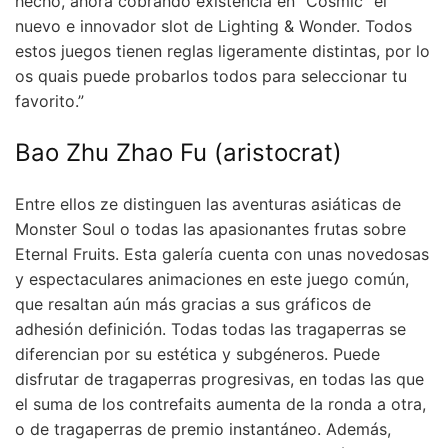
hecho, ahora cobrando existência en “Cosmic” el
nuevo e innovador slot de Lighting & Wonder. Todos
estos juegos tienen reglas ligeramente distintas, por lo
os quais puede probarlos todos para seleccionar tu
favorito.”
Bao Zhu Zhao Fu (aristocrat)
Entre ellos ze distinguen las aventuras asiáticas de
Monster Soul o todas las apasionantes frutas sobre
Eternal Fruits. Esta galería cuenta con unas novedosas
y espectaculares animaciones en este juego común,
que resaltan aún más gracias a sus gráficos de
adhesión definición. Todas todas las tragaperras se
diferencian por su estética y subgéneros. Puede
disfrutar de tragaperras progresivas, en todas las que
el suma de los contrefaits aumenta de la ronda a otra,
o de tragaperras de premio instantáneo. Además,