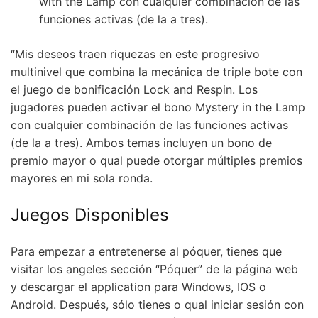
with the Lamp con cualquier combinación de las
funciones activas (de la a tres).
“Mis deseos traen riquezas en este progresivo
multinivel que combina la mecánica de triple bote con
el juego de bonificación Lock and Respin. Los
jugadores pueden activar el bono Mystery in the Lamp
con cualquier combinación de las funciones activas
(de la a tres). Ambos temas incluyen un bono de
premio mayor o qual puede otorgar múltiples premios
mayores en mi sola ronda.
Juegos Disponibles
Para empezar a entretenerse al póquer, tienes que
visitar los angeles sección “Póquer” de la página web
y descargar el application para Windows, IOS o
Android. Después, sólo tienes o qual iniciar sesión con