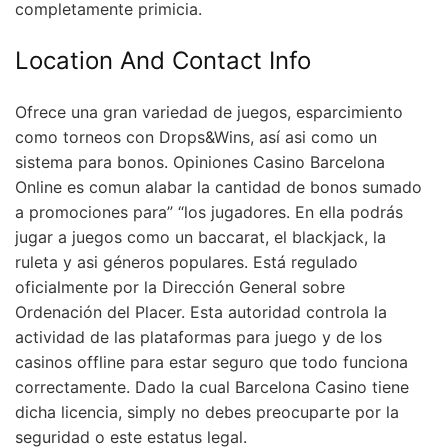
completamente primicia.
Location And Contact Info
Ofrece una gran variedad de juegos, esparcimiento
como torneos con Drops&Wins, así asi como un
sistema para bonos. Opiniones Casino Barcelona
Online es comun alabar la cantidad de bonos sumado
a promociones para” “los jugadores. En ella podrás
jugar a juegos como un baccarat, el blackjack, la
ruleta y asi géneros populares. Está regulado
oficialmente por la Dirección General sobre
Ordenación del Placer. Esta autoridad controla la
actividad de las plataformas para juego y de los
casinos offline para estar seguro que todo funciona
correctamente. Dado la cual Barcelona Casino tiene
dicha licencia, simply no debes preocuparte por la
seguridad o este estatus legal.