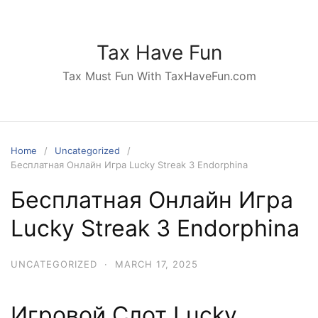
Skip
to
content
Tax Have Fun
Tax Must Fun With TaxHaveFun.com
Home
Uncategorized
Бесплатная Онлайн Игра Lucky Streak 3 Endorphina
Бесплатная Онлайн Игра
Lucky Streak 3 Endorphina
UNCATEGORIZED
·
MARCH 17, 2025
Игровой Слот Lucky