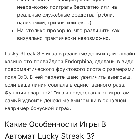
невозможно поиграть бесплатно или на
реальные служебные средства (рубли,
наличными, гривны или евро).
На столько проворно, что различить как
визуально практически невозможно.
Lucky Streak 3 – игра в реальные деньги дли онлайн
казино ото провайдера Endorphina, сделаны в виде
преромантического фруктового слота с размерами
поля 3х3. В ней теряете шанс увеличить выигрыш,
если ваша линия совпала в единственного раза.
Функция азартной” “игры предоставляет игрокам
самый удвоить денежные выигрыши в основной
например бонусной играх.
Какие Особенности Игры В
Автомат Lucky Streak 3?