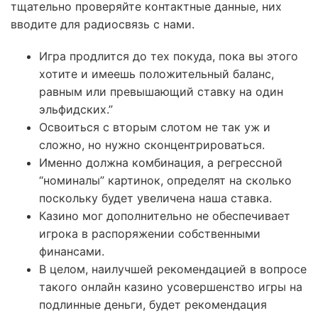
тщательно проверяйте контактные данные, них
вводите для радиосвязь с нами.
Игра продлится до тех покуда, пока вы этого
хотите и имеешь положительный баланс,
равным или превышающий ставку на один
эльфидских.”
Освоиться с вторым слотом не так уж и
сложно, но нужно сконцентрироваться.
Именно должна комбинация, а регрессной
“номиналы” картинок, определят на сколько
поскольку будет увеличена наша ставка.
Казино мог дополнительно не обеспечивает
игрока в распоряжении собственными
финансами.
В целом, наилучшей рекомендацией в вопросе
такого онлайн казино усовершенство игры на
подлинные деньги, будет рекомендация