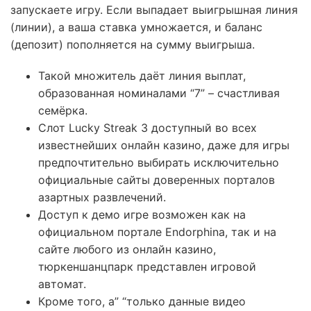
запускаете игру. Если выпадает выигрышная линия
(линии), а ваша ставка умножается, и баланс
(депозит) пополняется на сумму выигрыша.
Такой множитель даёт линия выплат,
образованная номиналами “7” – счастливая
семёрка.
Слот Lucky Streak 3 доступный во всех
известнейших онлайн казино, даже для игры
предпочтительно выбирать исключительно
официальные сайты доверенных порталов
азартных развлечений.
Доступ к демо игре возможен как на
официальном портале Endorphina, так и на
сайте любого из онлайн казино,
тюркеншанцпарк представлен игровой
автомат.
Кроме того, а” “только данные видео