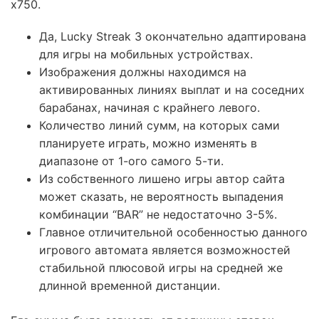
х750.
Да, Lucky Streak 3 окончательно адаптирована
для игры на мобильных устройствах.
Изображения должны находимся на
активированных линиях выплат и на соседних
барабанах, начиная с крайнего левого.
Количество линий сумм, на которых сами
планируете играть, можно изменять в
диапазоне от 1-ого самого 5-ти.
Из собственного лишено игры автор сайта
может сказать, не вероятность выпадения
комбинации “BAR” не недостаточно 3-5%.
Главное отличительной особенностью данного
игрового автомата является возможностей
стабильной плюсовой игры на средней же
длинной временной дистанции.