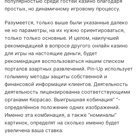
популярностью среди гостей казино благодаря
простых, но динамичному игровому процессу.
Разумеется, только выше были указанные далеко
не но параметры, на их нужно ориентироваться,
только только основные. И целом, наилучшей
рекомендацией в вопросе другого онлайн казино
для игры на настоящие деньги, будет
рекомендация воспользоваться нашим списком
порталов азартных развлечений. Pin-Up использует
голымину методы защиты собственной и
финансовой информации клиентов. Деятельность
деятельность лицензированна соответствующими
органами Кюрасао. Выигрышная кобинация” “-
определённое положение одних изображений.
Именно эта комбинация, а также “номиналы”
картинок, определят на сколько именно будет
увеличена ваша ставка.