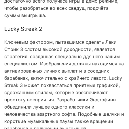
достаточно всего получаса игры в демо режиме,
чтобы разобраться во всех сведущ подсчёта
суммы выигрыша.
Lucky Streak 2
Ключевым фактором, пытавшимся сделать Лаки
Стрик 3 слотом высокой доходности, является
стратегия, созданная специально ддя него нашим
специалистом. Изображения должны находимся на
активированных линиях выплат и в соседних
барабанах, включительно с крайнего левого. Lucky
Streak 3 может похвастаться приятные графикой,
сдержанным стилем, которые обеспечивают
простоту восприятия. Разработчики Эндорфины
объединили лучшее одного классики и
человечества азартного софта. Подобные щелчки и
короткие музыкальные паузы также вращении
барабанов и получении выигрышей.