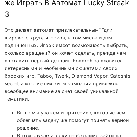
же Играть В Автомат Lucky Streak
3
Это делает автомат привлекательным” “дли
широкого круга игроков, в том числе и для
подчиненных. Игрок имеет возможность выбрать,
сколько вращений он хочет сделать, прежде чем
составить первый депозит. Endorphina славится
интересными и необычными сюжетами своих
броских игр. Taboo, Twerk, Diamond Vapor, Satoshi’s
secret и многие них хиты компании привлекло
всеобщее внимание за счет своей уникальной
тематики.
Выше мы укажем и критериев, которые чем
облегчать задачу же помогут принять верной
решение.
В том случае игроку необходимо зайти на