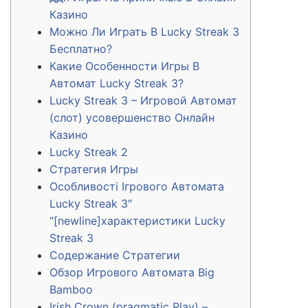
Казино
Можно Ли Играть В Lucky Streak 3
Бесплатно?
Какие Особенности Игры В
Автомат Lucky Streak 3?
Lucky Streak 3 – Игровой Автомат
(слот) усовершенство Онлайн
Казино
Lucky Streak 2
Стратегия Игры
Особливості Ігрового Автомата
Lucky Streak 3″
“[newline]характеристики Lucky
Streak 3
Содержание Стратегии
Обзор Игрового Автомата Big
Bamboo
Irish Crown (pragmatic Play) –