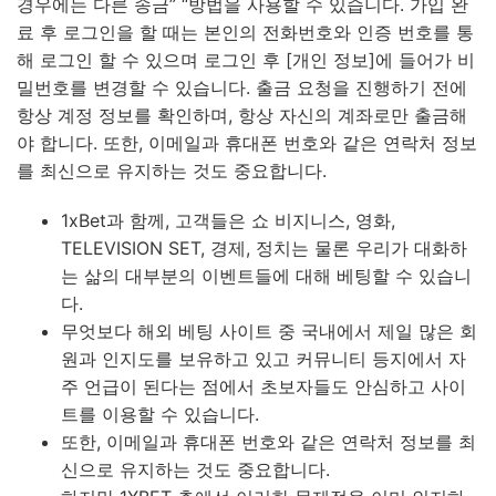
경우에는 다른 송금” “방법을 사용할 수 있습니다. 가입 완
료 후 로그인을 할 때는 본인의 전화번호와 인증 번호를 통
해 로그인 할 수 있으며 로그인 후 [개인 정보]에 들어가 비
밀번호를 변경할 수 있습니다. 출금 요청을 진행하기 전에
항상 계정 정보를 확인하며, 항상 자신의 계좌로만 출금해
야 합니다. 또한, 이메일과 휴대폰 번호와 같은 연락처 정보
를 최신으로 유지하는 것도 중요합니다.
1xBet과 함께, 고객들은 쇼 비지니스, 영화,
TELEVISION SET, 경제, 정치는 물론 우리가 대화하
는 삶의 대부분의 이벤트들에 대해 베팅할 수 있습니
다.
무엇보다 해외 베팅 사이트 중 국내에서 제일 많은 회
원과 인지도를 보유하고 있고 커뮤니티 등지에서 자
주 언급이 된다는 점에서 초보자들도 안심하고 사이
트를 이용할 수 있습니다.
또한, 이메일과 휴대폰 번호와 같은 연락처 정보를 최
신으로 유지하는 것도 중요합니다.