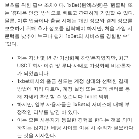
보호를 위한 필수 조치이다. 1xBet(원엑스벳)은 ‘원클릭’ 또
는 ‘휴대폰 인증’ 방식으로 빠르고 간편하게 가입할 수 있다.
물론, 이후 입금이나 출금 시에는 개인 정보와 결제 정보를
보호하기 위해 추가 정보를 입력해야 하지만, 처음 가입 시
문턱을 낮추어 누구나 쉽게 1xBet의 서비스를 경험할 수”
“있다.
저는 지난 몇 년 간 가상화폐 찬양론자였지만, 최근
USDT 회사 이슈 및 루나 사태로 가상화폐 비관론자
가 되었습니다.
1xbet에서의 출금 한도는 계정 상태와 선택한 결제
방법에 따라 다르며, 계정 설정 또는 고객 센터를 통
해 자세히 확인할 수 있습니다 1xbet 먹튀.
하지만, 일부 사용자들은 1xBet의 서비스에 대해 부
정적인 리뷰를 남긴 바 있다.
이는 모든 사용자가 동일한 경험을 한다는 것을 의미
하지는 않지만, 베팅 사이트 이용 시 주의가 필요하다
는 것을 시사한다.