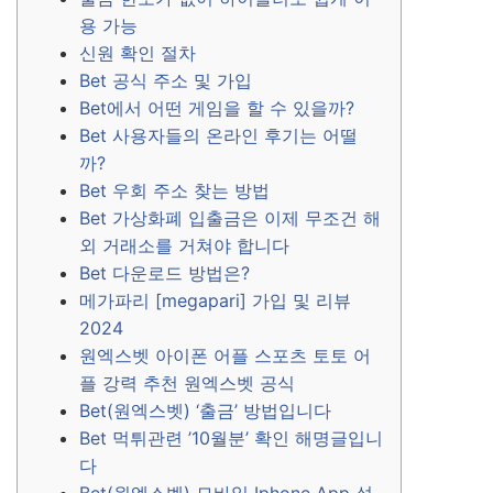
용 가능
신원 확인 절차
Bet 공식 주소 및 가입
Bet에서 어떤 게임을 할 수 있을까?
Bet 사용자들의 온라인 후기는 어떨
까?
Bet 우회 주소 찾는 방법
Bet 가상화폐 입출금은 이제 무조건 해
외 거래소를 거쳐야 합니다
Bet 다운로드 방법은?
메가파리 [megapari] 가입 및 리뷰
2024
원엑스벳 아이폰 어플 스포츠 토토 어
플 강력 추천 원엑스벳 공식
Bet(원엑스벳) ‘출금’ 방법입니다
Bet 먹튀관련 ’10월분’ 확인 해명글입니
다
Bet(원엑스벳) 모바일 Iphone App 설