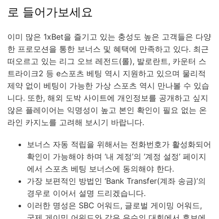
로 들어가보세요
이미 많은 1xBet을 즐기고 있는 충성도 높은 고객들은 다양
한 프로모션을 통한 보너스 및 혜택에 만족하고 있다. 최근
떠오르고 있는 리그 오브 레전드(롤), 발로란트, 카운터 스
트라이크2 등 e스포츠 베팅 역시 지원하고 있으며 물리적
제약 없이 베팅이 가능한 가상 스포츠 역시 만나볼 수 있습
니다. 또한, 해외 도박 사이트에 개인정보를 공개하고 싶지
않은 플레이어는 익명성이 높고 본인 확인이 필요 없는 온
라인 카지노를 고려해 보시기 바랍니다.
보너스 자동 적립을 위해서는 전화번호가 활성화되어
확인이 가능해야 하며 ‘내 계정’의 ‘계정 설정’ 페이지
에서 스포츠 베팅 보너스에 동의해야 한다.
가장 보편적인 방법인 ‘Bank Transfer(계좌 송금)’의
경우로 이어서 설명 드리겠습니다.
이러한 명성은 SBC 어워드, 글로벌 게이밍 어워드,
국제 게이밍 어워드와 같은 유수의 대회에서 후보에