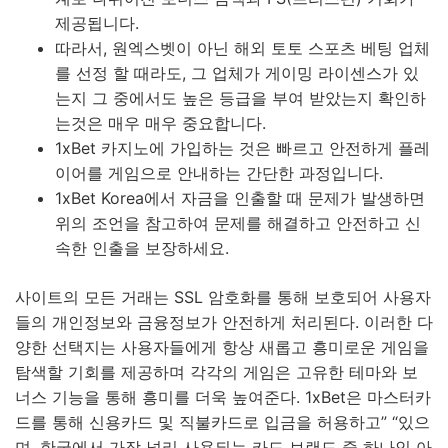
제공됩니다.
따라서, 원엑스벳이 아닌 해외 토토 스포츠 베팅 업체
를 선정 할 때라도, 그 업체가 게이밍 라이센스가 있
는지 그 중에서도 높은 등급을 부여 받았는지 확인하
는것은 매우 매우 중요합니다.
1xBet 카지노에 가입하는 것은 빠르고 안전하게 플레
이어를 게임으로 안내하는 간단한 과정입니다.
1xBet Korea에서 자금을 인출할 때 문제가 발생하면
위의 조언을 참고하여 문제를 해결하고 안전하고 신
속한 인출을 보장하세요.
사이트의 모든 거래는 SSL 암호화를 통해 보호되어 사용자
들의 개인정보와 금융정보가 안전하게 처리된다. 이러한 다
양한 선택지는 사용자들에게 항상 새롭고 흥미로운 게임을
탐색할 기회를 제공하며 각각의 게임은 고유한 테마와 보
너스 기능을 통해 흥미를 더욱 높여준다. 1xBet은 마스터카
드를 통해 신용카드 및 직불카드로 입금을 허용하고” “있으
며, 한국에서 가장 널리 사용되는 카드 브랜드 중 하나인 아