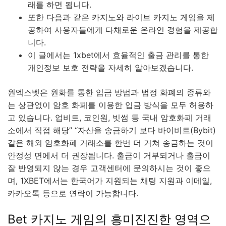
래를 하면 됩니다.
또한 다음과 같은 카지노와 라이브 카지노 게임을 제
공하여 사용자들에게 다채로운 온라인 경험을 제공합
니다.
이 글에서는 1xbet에서 효율적인 출금 관리를 통한
개인정보 보호 전략을 자세히 알아보겠습니다.
원엑스벳은 원화를 통한 입금 방법과 법정 화폐의 종류와
는 상관없이 암호 화페를 이용한 입금 방식을 모두 허용하
고 있습니다. 업비트, 코인원, 빗썸 등 국내 암호화폐 거래
소에서 직접 해당” “자산을 송금하기 보다 바이비트(Bybit)
같은 해외 암호화폐 거래소를 한번 더 거쳐 송금하는 것이
안정성 면에서 더 권장됩니다. 출금이 거부되거나 출금이
잘 반영되지 않는 경우 고객센터에 문의하시는 것이 좋으
며, 1XBET에서는 한국어가 지원되는 채팅 지원과 이메일,
카카오톡 등으로 연락이 가능합니다.
Bet 카지노 게임의 흥미진진한 영역으