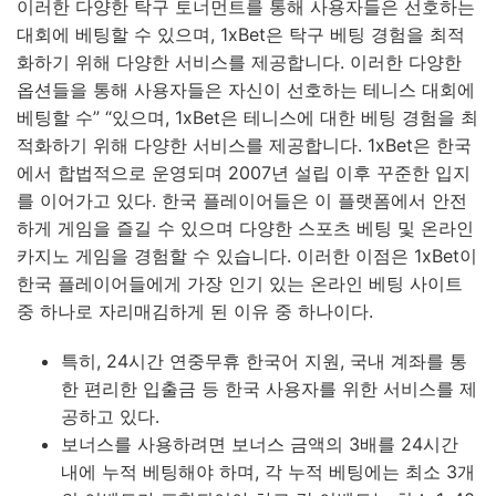
이러한 다양한 탁구 토너먼트를 통해 사용자들은 선호하는
대회에 베팅할 수 있으며, 1xBet은 탁구 베팅 경험을 최적
화하기 위해 다양한 서비스를 제공합니다. 이러한 다양한
옵션들을 통해 사용자들은 자신이 선호하는 테니스 대회에
베팅할 수” “있으며, 1xBet은 테니스에 대한 베팅 경험을 최
적화하기 위해 다양한 서비스를 제공합니다. 1xBet은 한국
에서 합법적으로 운영되며 2007년 설립 이후 꾸준한 입지
를 이어가고 있다. 한국 플레이어들은 이 플랫폼에서 안전
하게 게임을 즐길 수 있으며 다양한 스포츠 베팅 및 온라인
카지노 게임을 경험할 수 있습니다. 이러한 이점은 1xBet이
한국 플레이어들에게 가장 인기 있는 온라인 베팅 사이트
중 하나로 자리매김하게 된 이유 중 하나이다.
특히, 24시간 연중무휴 한국어 지원, 국내 계좌를 통
한 편리한 입출금 등 한국 사용자를 위한 서비스를 제
공하고 있다.
보너스를 사용하려면 보너스 금액의 3배를 24시간
내에 누적 베팅해야 하며, 각 누적 베팅에는 최소 3개