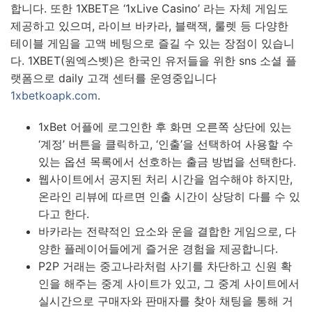
합니다. 또한 1XBET은 ‘1xLive Casino’ 라는 자체 게임도
제공하고 있으며, 라이브 바카라, 블랙잭, 룰렛 등 다양한
테이블 게임을 고액 베팅으로 즐길 수 있는 장점이 있습니
다. 1XBET(원엑스벳)은 한국인 유저들을 위한 sns 소셜 플
랫폼으로 daily 고객 센터를 운영중입니다
1xbetkoapk.com
.
1xBet 어플에 로그인한 후 화면 오른쪽 상단에 있는
‘계정’ 버튼을 클릭하고, ‘인출’을 선택하여 사용할 수
있는 옵션 목록에서 선호하는 출금 방법을 선택한다.
웹사이트에서 공지된 처리 시간을 엄수해야 하지만,
온라인 리뷰에 따르면 인출 시간이 상당히 다를 수 있
다고 한다.
바카라는 전략적인 요소와 운을 결합한 게임으로, 다
양한 플레이어들에게 즐거운 경험을 제공합니다.
P2P 거래는 중고나라처럼 사기를 차단하고 신원 확
인을 해주는 중계 사이트가 있고, 그 중계 사이트에서
실시간으로 구매자와 판매자를 찾아 채팅을 통해 거