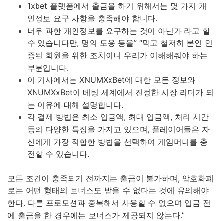
1xbet 플랫폼에서 출금을 하기 위해서는 몇 가지 개
인정보 요구 사항을 충족해야 합니다.
너무 과한 개인정보를 요구하는 것이 아닌가 라고 할
수 있습니다만, 명의 도용 등을” “막고 철저히 본인 인
증된 회원을 위한 조치이니 우리가 이해해줘야 하는
부분입니다.
이 기사에서는 XNUMXxBet에 대한 모든 정보와
XNUMXxBet이 베팅 세계에서 진정한 시장 리더가 되
는 이유에 대해 설명합니다.
각 결제 방법은 최소 입금액, 최대 입금액, 처리 시간
등의 다양한 특징을 가지고 있으며, 플레이어들은 자
신에게 가장 적합한 방법을 선택하여 게임머니를 충
전할 수 있습니다.
모든 조건이 충족되기 전까지는 출금이 불가하며, 암호화폐
로는 어떤 형태의 보너스도 받을 수 없다는 것에 유의해야
한다. 다른 프로모션과 중복해서 사용할 수 없으며 입금 전
에 출금을 한 경우에는 보너스가 제공되지 않는다.”