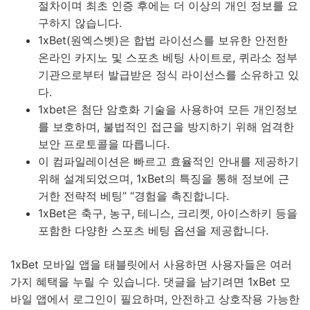
절차이며 최초 인증 후에는 더 이상의 개인 정보를 요
구하지 않습니다.
1xBet(원엑스벳)은 합법 라이선스를 보유한 안전한
온라인 카지노 및 스포츠 베팅 사이트로, 퀴라소 정부
기관으로부터 발급받은 정식 라이선스를 소유하고 있
다.
1xbet은 첨단 암호화 기술을 사용하여 모든 개인정보
를 보호하며, 불법적인 접근을 방지하기 위해 엄격한
보안 프로토콜을 따릅니다.
이 컴파일레이션은 빠르고 효율적인 안내를 제공하기
위해 설계되었으며, 1xBet의 특징을 통해 정보에 근
거한 전략적 베팅” “경험을 촉진합니다.
1xBet은 축구, 농구, 테니스, 크리켓, 아이스하키 등을
포함한 다양한 스포츠 베팅 옵션을 제공합니다.
1xBet 모바일 앱을 태블릿에서 사용하면 사용자들은 여러
가지 혜택을 누릴 수 있습니다. 댓글을 남기려면 1xBet 모
바일 앱에서 로그인이 필요하며, 안전하고 상호작용 가능한