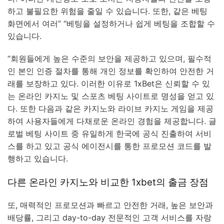
하고 불필요한 위험을 줄일 수 있습니다. 또한, 같은 베팅
화면에서 여러” “베팅을 설정하거나 쉽게 베팅을 조합할 수
있습니다.
“회원들에게 높은 수준의 보안을 제공하고 있으며, 필수적
인 본인 인증 절차를 통해 개인 정보를 확인하여 안전한 거
래를 보장하고 있다. 이러한 이유로 1xBet은 신뢰할 수 있
는 온라인 카지노 및 스포츠 베팅 사이트로 명성을 얻고 있
다. 또한 다음과 같은 카지노와 라이브 카지노 게임을 제공
하여 사용자들에게 다채로운 온라인 경험을 제공합니다. 글
로벌 베팅 사이트 중 유일하게 한국에 공식 진출하여 서비
스를 하고 있고 공식 에이전시를 통한 프로모션 코드를 발
행하고 있습니다.
다른 온라인 카지노와 비교한 1xbet의 출금 장점
또, 매력적인 프로모션과 빠르고 안전한 거래, 높은 보안과
배당률, 그리고 day-to-day 전문적인 고객 서비스를 자랑