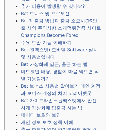
추가 비용이 발생할 수 있나요?
Bet 보너스 및 프로모션
Bet의 출금 방법과 출금 소요시간&인
출 시의 주의사항 소개먹튀검증 사이트
Champions Become Foreo
주요 보안 기능 이해하기
Bet(원엑스벳) 모바일 Software 설치
및 사용법입니다
Bet 가상화폐 입금, 출금 하는 법
비트코인 배팅, 경찰이 마음 먹으면 적
발 가능할까?
Bet 보너스 사용법 알아보기 메인 계정
과 보너스 계정의 차이 코리아벳굿
Bet 가이드라인 – 원엑스벳에서 안전
하게 가상화폐 입출금 하는 법
데이터 보호와 보안
개인 정보 보호 정책 이해
출금 한도가 없어 하이롤러도 쉽게 이