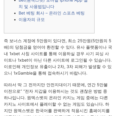
치 및 사용법입니다
Bet 베팅 회사 – 온라인 스포츠 베팅
이용자의 규모
즉 보너스 계정에 5만원이 있다면, 최소 25만원(5만원의 5
배)의 당첨금을 얻어야 환전할 수 있다. 유사 플랫폼이나 국
내 1xbet 사칭 사이트를 통해 이용하실 경우 사기 피싱 사
이트나 1xbet이 아닌 다른 사이트에 로그인될 수 있습니다.
이로인해 개인정보 유출이나 2차, 3차 피해가 발생할 수 있
으니 1xGamble을 통해 접속하시기 바랍니다.
따라서 딱 그 전까지만 안전지대이기 때문에, 연간 5만불
이전으로” “전자 지갑을 이용하시는 것도 괜찮은 방법 중
하나입니다. 원엑스벳의 온라인 카지노 게임 중에는 다른
카지노 사이트에서 플레이할 수 없는 게임도 있습니다. 하
지만 원엑스벳은 한국어를 완벽하게 적용시킨 홈페이지를