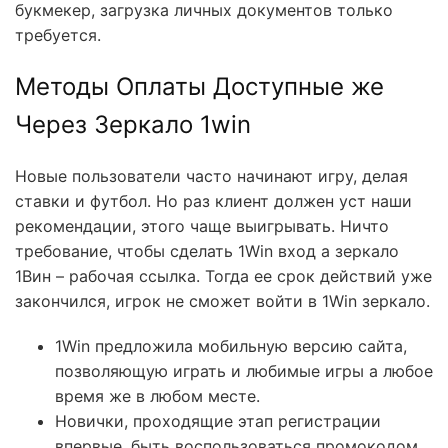
букмекер, загрузка личных документов только
требуется.
Методы Оплаты Доступные же
Через Зеркало 1win
Новые пользователи часто начинают игру, делая
ставки и футбол. Но раз клиент должен уст наши
рекомендации, этого чаще выигрывать. Ничто
требование, чтобы сделать 1Win вход а зеркало
1Вин – рабочая ссылка. Тогда ее срок действий уже
закончился, игрок не сможет войти в 1Win зеркало.
1Win предложила мобильную версию сайта,
позволяющую играть и любимые игры а любое
время же в любом месте.
Новички, проходящие этап регистрации
впервые, быть воспользоваться промокодом,