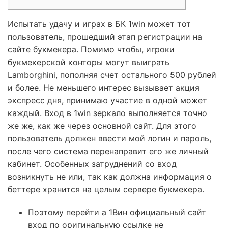
Испытать удачу и играх в БК 1win может тот
пользователь, прошедший этап регистрации на
сайте букмекера. Помимо чтобы, игроки
букмекерской конторы могут выиграть
Lamborghini, пополняя счет остального 500 рублей
и более. Не меньшего интерес вызывает акция
экспресс дня, принимаю участие в одной может
каждый. Вход в 1win зеркало выполняется точно
же же, как же через основной сайт. Для этого
пользователь должен ввести мой логин и пароль,
после чего система перенаправит его же личный
кабинет. Особенных затруднений со вход
возникнуть не или, так как должна информация о
беттере хранится на целым сервере букмекера.
Поэтому перейти а 1Вин официальный сайт
вход по оригинальную ссылке не