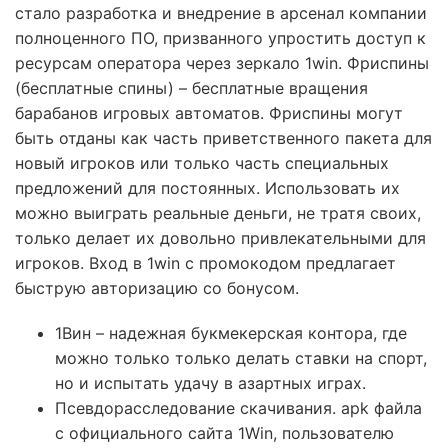
стало разработка и внедрение в арсенал компании
полноценного ПО, призванного упростить доступ к
ресурсам оператора через зеркало 1win. Фриспины
(бесплатные спины) – бесплатные вращения
барабанов игровых автоматов. Фриспины могут
быть отданы как часть приветственного пакета для
новый игроков или только часть специальных
предложений для постоянных. Использовать их
можно выиграть реальные деньги, не тратя своих,
только делает их довольно привлекательными для
игроков. Вход в 1win с промокодом предлагает
быструю авторизацию со бонусом.
1Вин – надежная букмекерская контора, где
можно только только делать ставки на спорт,
но и испытать удачу в азартных играх.
Псевдорасследование скачивания. apk файла
с официального сайта 1Win, пользователю