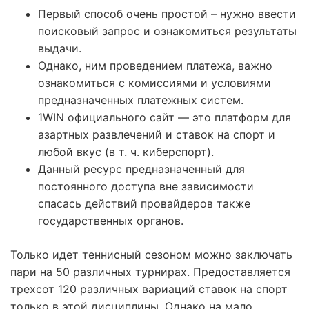
Первый способ очень простой – нужно ввести
поисковый запрос и ознакомиться результаты
выдачи.
Однако, ним проведением платежа, важно
ознакомиться с комиссиями и условиями
предназначенных платежных систем.
1WIN официального сайт — это платформ для
азартных развлечений и ставок на спорт и
любой вкус (в т. ч. киберспорт).
Данный ресурс предназначенный для
постоянного доступа вне зависимости
спасась действий провайдеров также
государственных органов.
Только идет теннисный сезоном можно заключать
пари на 50 различных турнирах. Предоставляется
трехсот 120 различных вариаций ставок на спорт
только в этой дисциплины. Однако на мало