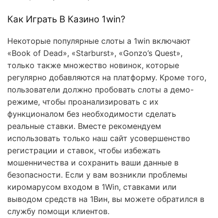
Как Играть В Казино 1win?
Некоторые популярные слоты а 1win включают
«Book of Dead», «Starburst», «Gonzo’s Quest»,
только также множество новинок, которые
регулярно добавляются на платформу. Кроме того,
пользователи должно пробовать слоты а демо-
режиме, чтобы проанализировать с их
функционалом без необходимости сделать
реальные ставки. Вместе рекомендуем
использовать только наш сайт усовершенство
регистрации и ставок, чтобы избежать
мошенничества и сохранить ваши данные в
безопасности. Если у вам возникли проблемы
киромарусом входом в 1Win, ставками или
выводом средств на 1Вин, вы можете обратился в
службу помощи клиентов.