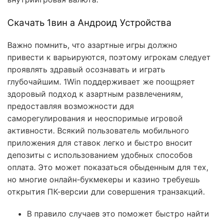
Скачать 1вин а Андроид Устройства
Важно помнить, что азартные игры должно
привести к варьируются, поэтому игрокам следует
проявлять здравый осознавать и играть
глубочайшим. 1Win поддерживает же поощряет
здоровый подход к азартным развлечениям,
предоставляя возможности ддя
саморегулирования и неоспоримые игровой
активности. Всякий пользователь мобильного
приложения для ставок легко и быстро вносит
депозиты с использованием удобных способов
оплата. Это может показаться обыденным для тех,
но многие онлайн-букмекеры и казино требуешь
открытия ПК-версии дли совершения транзакций.
В правило случаев это поможет быстро найти