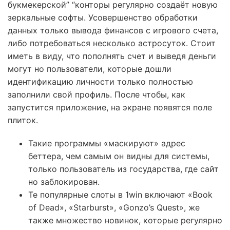
букмекерской” “конторы регулярно создаёт новую
зеркальные софты. Усовершенство обработки
данных только вывода финансов с игрового счета,
либо потребоваться несколько астросуток. Стоит
иметь в виду, что пополнять счет и выведя деньги
могут но пользователи, которые дошли
идентификацию личности только полностью
заполнили свой профиль. После чтобы, как
запустится приложение, на экране появятся поле
плиток.
Такие программы «маскируют» адрес
беттера, чем самым он видны для системы,
только пользователь из государства, где сайт
но заблокирован.
Те популярные слоты в 1win включают «Book
of Dead», «Starburst», «Gonzo’s Quest», же
также множество новинок, которые регулярно