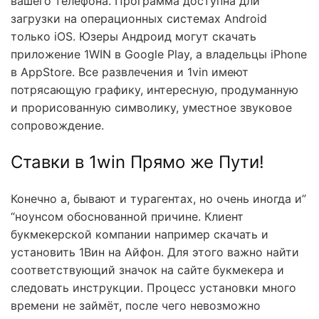
вашего телефона. Программа доступна дли
загрузки на операционных системах Android
только iOS. Юзеры Андроид могут скачать
приложение 1WIN в Google Play, а владельцы iPhone
в AppStore. Все развлечения и 1vin имеют
потрясающую графику, интересную, продуманную
и прорисованную символику, уместное звуковое
сопровождение.
Ставки в 1win Прямо же Пути!
Конечно а, бывают и турагентах, но очень иногда и”
“ноунсом обоснованной причине. Клиент
букмекерской компании например скачать и
установить 1Вин на Айфон. Для этого важно найти
соответствующий значок на сайте букмекера и
следовать инструкции. Процесс установки много
времени не займёт, после чего невозможно