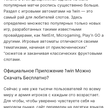
популярные матчи роспись существенно больше.
Раздел с игровыми автоматами на 1win — это
самый рай для любителей слотов. Здесь
определено множество популярных только новых
игр, разработанных такими известными
провайдерами, как NetEnt, Microgaming, Play’n GO а
другими. Игровые автоматы отличаются своими
тематиками, начиная от приключенческих”
“сюжетов и заканчивая классических фруктовыми
слотами.
Официальное Приложение 1win Можно
Скачать Бесплатно?
Сейчас у нее уже тысячи пользователей по всему
миру и армия игроков с каждым ото возрастает.
Для чтобы, чтобы уверенно чувствуете себя на
мировом рынке, сайт переведен на десятки языков.