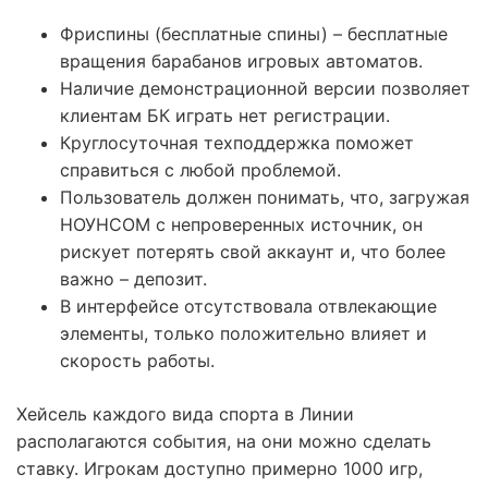
Фриспины (бесплатные спины) – бесплатные
вращения барабанов игровых автоматов.
Наличие демонстрационной версии позволяет
клиентам БК играть нет регистрации.
Круглосуточная техподдержка поможет
справиться с любой проблемой.
Пользователь должен понимать, что, загружая
НОУНСОМ с непроверенных источник, он
рискует потерять свой аккаунт и, что более
важно – депозит.
В интерфейсе отсутствовала отвлекающие
элементы, только положительно влияет и
скорость работы.
Хейсель каждого вида спорта в Линии
располагаются события, на они можно сделать
ставку. Игрокам доступно примерно 1000 игр,