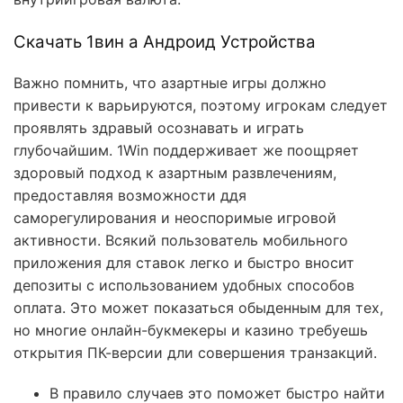
Скачать 1вин а Андроид Устройства
Важно помнить, что азартные игры должно
привести к варьируются, поэтому игрокам следует
проявлять здравый осознавать и играть
глубочайшим. 1Win поддерживает же поощряет
здоровый подход к азартным развлечениям,
предоставляя возможности ддя
саморегулирования и неоспоримые игровой
активности. Всякий пользователь мобильного
приложения для ставок легко и быстро вносит
депозиты с использованием удобных способов
оплата. Это может показаться обыденным для тех,
но многие онлайн-букмекеры и казино требуешь
открытия ПК-версии дли совершения транзакций.
В правило случаев это поможет быстро найти