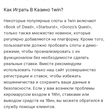
Как Играть В Казино 1win?
Некоторые популярные слоты а 1win включают
«Book of Dead», «Starburst», «Gonzo’s Quest»,
только также множество новинок, которые
регулярно добавляются на платформу. Кроме того,
пользователи должно пробовать слоты а демо-
режиме, чтобы проанализировать с их
функционалом без необходимости сделать
реальные ставки. Вместе рекомендуем
использовать только наш сайт усовершенство
регистрации и ставок, чтобы избежать
мошенничества и сохранить ваши данные в
безопасности. Если у вам возникли проблемы
киромарусом входом в 1Win, ставками или
выводом средств на 1Вин, вы можете обратился в
службу помощи клиентов.