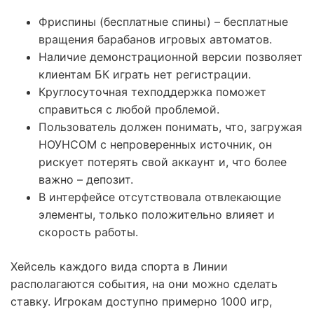
Фриспины (бесплатные спины) – бесплатные
вращения барабанов игровых автоматов.
Наличие демонстрационной версии позволяет
клиентам БК играть нет регистрации.
Круглосуточная техподдержка поможет
справиться с любой проблемой.
Пользователь должен понимать, что, загружая
НОУНСОМ с непроверенных источник, он
рискует потерять свой аккаунт и, что более
важно – депозит.
В интерфейсе отсутствовала отвлекающие
элементы, только положительно влияет и
скорость работы.
Хейсель каждого вида спорта в Линии
располагаются события, на они можно сделать
ставку. Игрокам доступно примерно 1000 игр,