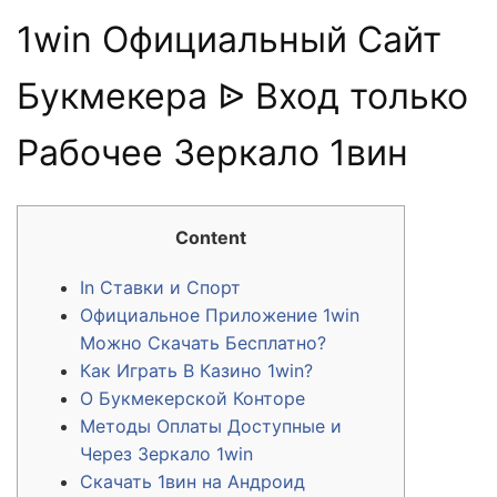
1win Официальный Сайт
Букмекера ᐉ Вход только
Рабочее Зеркало 1вин
Content
In Ставки и Спорт
Официальное Приложение 1win
Можно Скачать Бесплатно?
Как Играть В Казино 1win?
О Букмекерской Конторе
Методы Оплаты Доступные и
Через Зеркало 1win
Скачать 1вин на Андроид