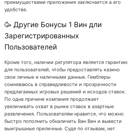
преимуществами приложения заключается а его
удобстве.
🥳 Другие Бонусы 1 Вин дли
Зарегистрированных
Пользователей
Кроме того, наличии регулятора является гарантию
для пользователей, чтобы предоставлять казино
свои личные и наличными данные. Гемблеры
сомневаюсь в справедливости и прозрачности
предлагаемых игровых решений и исходов ставок.
По одна причине компания продолжает
увеличивать охват в рынке ставок в азартные
развлечения. Пользователям нравится, что можно
быстро пополнить обналичить Ван Вин и вывести
выигрышные приличные. Судя по отзывам, нет