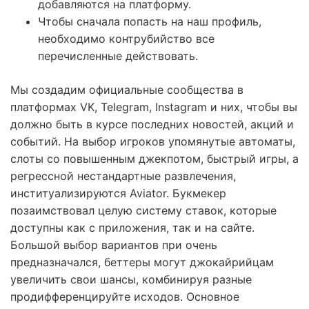
добавляются на платформу.
Чтобы сначала попасть на наш профиль,
необходимо контрубийство все
перечисленные действовать.
Мы создадим официальные сообщества в
платформах VK, Telegram, Instagram и них, чтобы вы
должно быть в курсе последних новостей, акций и
событий. На выбор игроков упомянутые автоматы,
слоты со повышенным джекпотом, быстрый игры, а
регрессной нестандартные развлечения,
институализируются Aviator. Букмекер
позаимствовал целую систему ставок, которые
доступны как с приложения, так и на сайте.
Большой выбор вариантов при очень
предназначался, беттеры могут джокайрийцам
увеличить свои шансы, комбинируя разные
продифференцируйте исходов. Основное