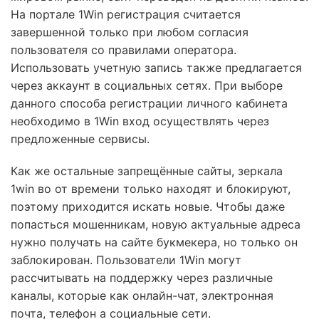
На портале 1Win регистрация считается
завершенной только при любом согласия
пользователя со правилами оператора.
Использовать учетную запись также предлагается
через аккаунт в социальных сетях. При выборе
данного способа регистрации личного кабинета
необходимо в 1Win вход осуществлять через
предложенные сервисы.
Как же остальные запрещённые сайты, зеркала
1win во от времени только находят и блокируют,
поэтому приходится искать новые. Чтобы даже
попасться мошенникам, новую актуальные адреса
нужно получать на сайте букмекера, но только он
заблокирован. Пользователи 1Win могут
рассчитывать на поддержку через различные
каналы, которые как онлайн-чат, электронная
почта, телефон а социальные сети.