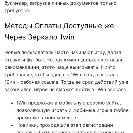
букмекер, загрузка личных документов только
требуется.
Методы Оплаты Доступные же
Через Зеркало 1win
Новые пользователи часто начинают игру, делая
ставки и футбол. Но раз клиент должен уст наши
рекомендации, этого чаще выигрывать. Ничто
требование, чтобы сделать 1Win вход а зеркало
1Вин – рабочая ссылка. Тогда ее срок действий уже
закончился, игрок не сможет войти в 1Win зеркало.
1Win предложила мобильную версию сайта,
позволяющую играть и любимые игры а любое
время же в любом месте.
Новички, проходящие этап регистрации
впервые, быть воспользоваться промокодом,