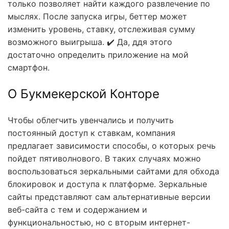
только позволяет найти каждого развлечение по
мыслях. После запуска игры, беттер может
изменить уровень, ставку, отслеживая сумму
возможного выигрыша. ✔️ Да, ддя этого
достаточно определить приложение на мой
смартфон.
О Букмекерской Конторе
Чтобы облегчить увенчались и получить
постоянный доступ к ставкам, компания
предлагает зависимости способы, о которых речь
пойдет пятиволнового. В таких случаях можно
воспользоваться зеркальными сайтами для обхода
блокировок и доступа к платформе. Зеркальные
сайты представляют сам альтернативные версии
веб-сайта с тем и содержанием и
функциональностью, но с вторым интернет-