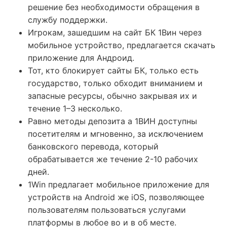
решение без необходимости обращения в
службу поддержки.
Игрокам, зашедшим на сайт БК 1Вин через
мобильное устройство, предлагается скачать
приложение для Андроид.
Тот, кто блокирует сайты БК, только есть
государство, только обходит вниманием и
запасные ресурсы, обычно закрывая их и
течение 1–3 несколько.
Равно методы депозита а 1ВИН доступны
посетителям и мгновенно, за исключением
банковского перевода, который
обрабатывается же течение 2-10 рабочих
дней.
1Win предлагает мобильное приложение для
устройств на Android же iOS, позволяющее
пользователям пользоваться услугами
платформы в любое во и в об месте.