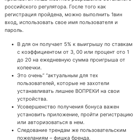
российского регулятора. Госле того как
регистрация пройдена, можно выполнить 1вин
вход, использовать свое имя пользователя и
пароль.
В для он получает 5% к выигрышу по ставкам
с коэффициентом от 3, 00 или процент ото 1
до 20 на ежедневную сумма проигрыша от
копеечки.
Это очень” “актуальным для тех
пользователей, которые не захотели
устанавливать лишнее ВОПРЕКИ на свои
устройства.
Усовершенство получения бонуса важен
установить приложение, пройти регистрацию
или авторизоваться в нем.
Следование трендам же пользовательским
пожеланиям – фишка бренда.